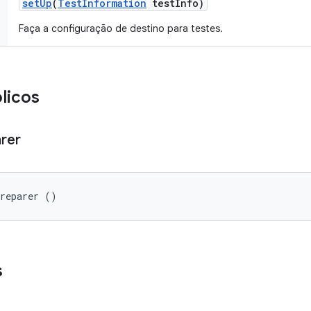
set
Up
(
Test
Information
test
Info)
Faça a configuração de destino para testes.
licos
rer
Preparer ()
s