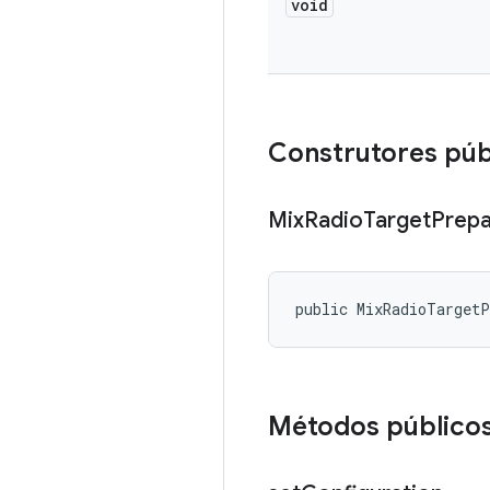
void
Construtores púb
Mix
Radio
Target
Prepa
public MixRadioTarget
Métodos público