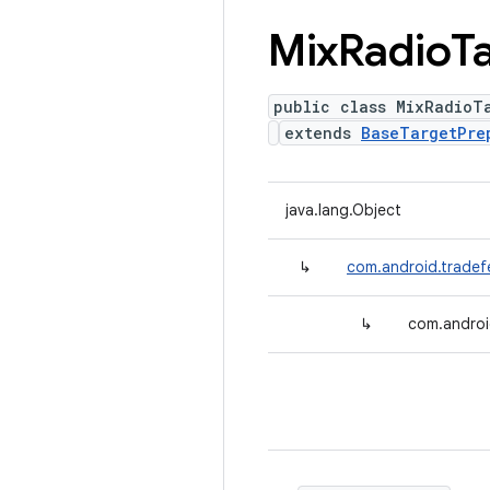
Mix
Radio
T
public class MixRadioT
extends
BaseTargetPre
java.lang.Object
↳
com.android.tradef
↳
com.androi