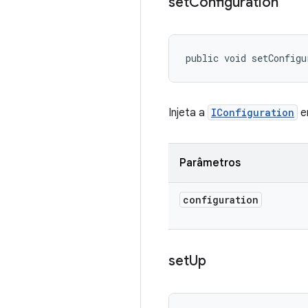
set
Configuration
public void setConfigu
Injeta a
IConfiguration
e
Parâmetros
configuration
set
Up