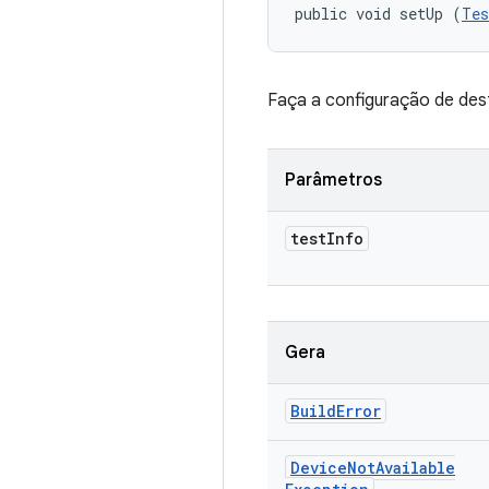
public void setUp (
Tes
Faça a configuração de dest
Parâmetros
test
Info
Gera
Build
Error
Device
Not
Available