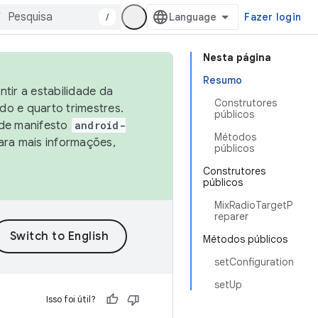
/
Fazer login
Nesta página
Resumo
tir a estabilidade da
Construtores
o e quarto trimestres.
públicos
 de manifesto
android-
Métodos
ara mais informações,
públicos
Construtores
públicos
MixRadioTargetP
reparer
Métodos públicos
setConfiguration
setUp
Isso foi útil?