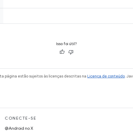
Isso foi útil?
a página estão sujeitos às licenças descritas na
Licença de conteúdo
. Ja
CONECTE-SE
@Android no X