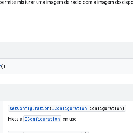
permite misturar uma imagem de rádio com a imagem do dispos
r
()
set
Configuration
(
IConfiguration
configuration)
IConfiguration
Injeta a
em uso.