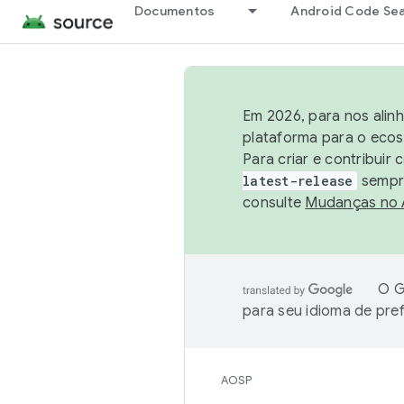
Documentos
Android Code Se
Em 2026, para nos alin
plataforma para o ecos
Para criar e contribuir
latest-release
sempre
consulte
Mudanças no
O G
para seu idioma de pre
AOSP