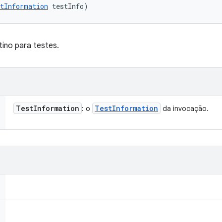
tInformation
 testInfo)
ino para testes.
Test
Information
Test
Information
: o
da invocação.