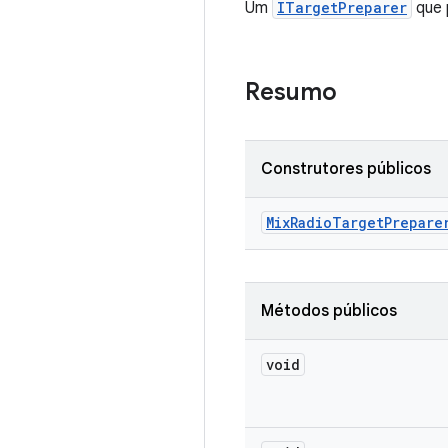
Um
ITargetPreparer
que 
Resumo
Construtores públicos
Mix
Radio
Target
Prepare
Métodos públicos
void