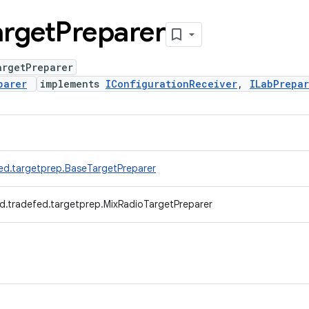
arget
Preparer
argetPreparer
parer
implements
IConfigurationReceiver
,
ILabPrepar
ed.targetprep.BaseTargetPreparer
d.tradefed.targetprep.MixRadioTargetPreparer