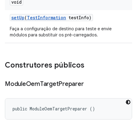
void
set
Up
(
Test
Information
test
Info)
Faça a configuração de destino para teste e envie
módulos para substituir os pré-carregados.
Construtores públicos
Module
Oem
Target
Preparer
public ModuleOemTargetPreparer ()