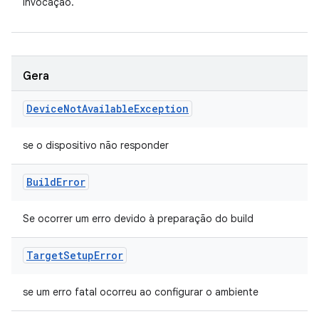
invocação.
Gera
Device
Not
Available
Exception
se o dispositivo não responder
Build
Error
Se ocorrer um erro devido à preparação do build
Target
Setup
Error
se um erro fatal ocorreu ao configurar o ambiente