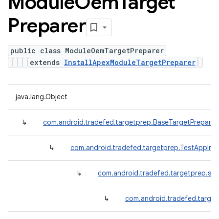
Module
Oem
Target
Preparer
public class ModuleOemTargetPreparer
extends
InstallApexModuleTargetPreparer
java.lang.Object
↳
com.android.tradefed.targetprep.BaseTargetPreparer
↳
com.android.tradefed.targetprep.TestAppInst
↳
com.android.tradefed.targetprep.suit
↳
com.android.tradefed.target