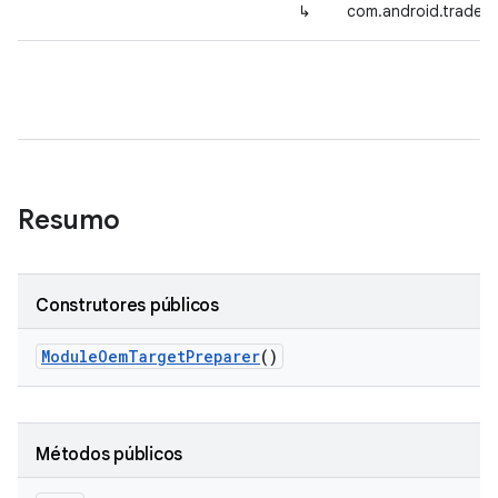
↳
com.android.tradef
Resumo
Construtores públicos
Module
Oem
Target
Preparer
()
Métodos públicos