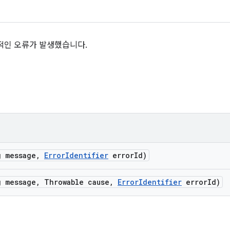
적인 오류가 발생했습니다.
g message
,
Error
Identifier
error
Id)
g message
,
Throwable cause
,
Error
Identifier
error
Id)