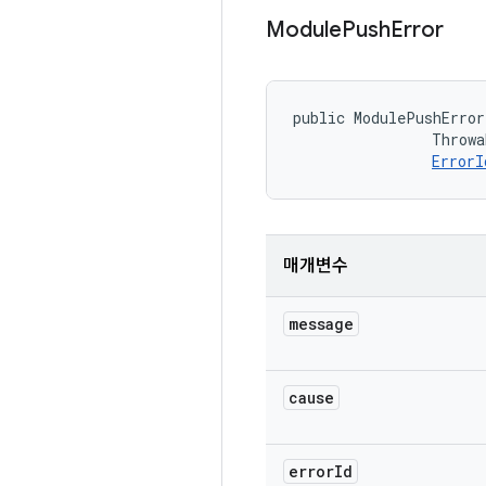
Module
Push
Error
public ModulePushError
                Throwa
ErrorI
매개변수
message
cause
error
Id