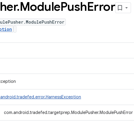
her
.
Module
Push
Error
ulePusher.ModulePushError
ption
xception
android.tradefed.error.HarnessException
com.android.tradefed.targetprep.ModulePusher.ModulePushError