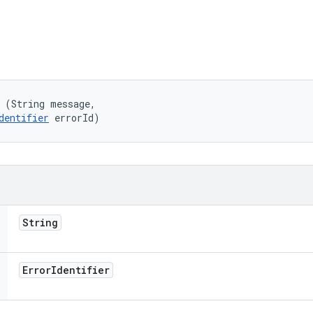
 (String message, 

dentifier
 errorId)
String
Error
Identifier