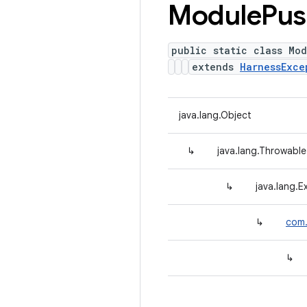
Module
Pus
public static class Mod
extends
HarnessExce
java.lang.Object
↳
java.lang.Throwable
↳
java.lang.E
↳
com.
↳