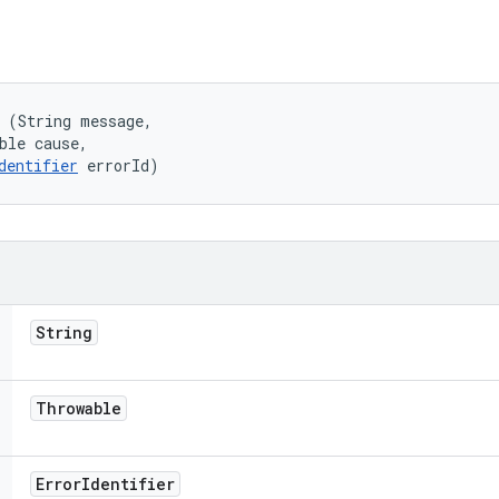
 (String message, 

ble cause, 

dentifier
 errorId)
String
Throwable
Error
Identifier