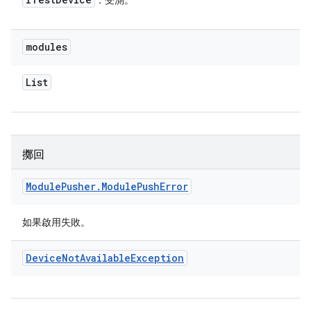
：受測。
modules
List
擲回
Module
Pusher
.
Module
Push
Error
如果啟用失敗。
Device
Not
Available
Exception