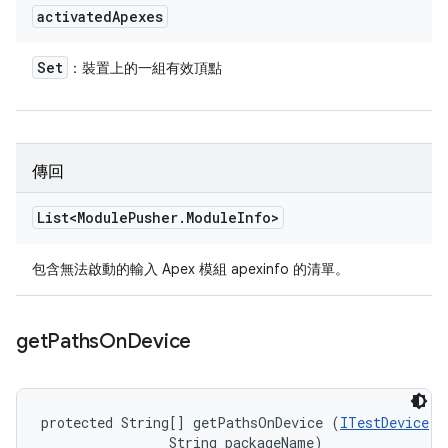
activated
Apexes
Set
：裝置上的一組有效頂點
傳回
List<Module
Pusher
.
Module
Info>
包含無法啟動的輸入 Apex 模組 apexinfo 的清單。
get
Paths
On
Device
protected String[] getPathsOnDevice (
ITestDevice
 d
                String packageName)