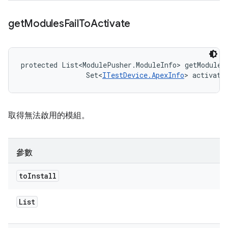
get
Modules
Fail
To
Activate
protected List<ModulePusher.ModuleInfo> getModules
                Set<
ITestDevice.ApexInfo
> activate
取得無法啟用的模組。
參數
to
Install
List