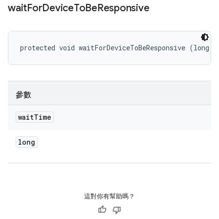
wait
For
Device
To
Be
Responsive
protected void waitForDeviceToBeResponsive (long w
參數
wait
Time
long
這對你有幫助嗎？