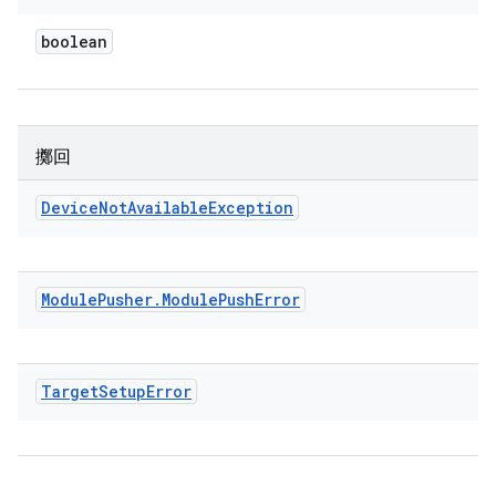
boolean
擲回
Device
Not
Available
Exception
Module
Pusher
.
Module
Push
Error
Target
Setup
Error