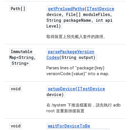
Path[]
get
Preload
Paths
(
ITest
Device
device
,
File[] module
Files
,
String package
Name
,
int api
Level)
取得裝置上預先載入套件的路徑。
Immutable
parse
Package
Version
Map<String
,
Codes
(String output)
String>
Parses lines of "package:{key}
versionCode:{value}" into a map.
void
setup
Device
(
ITest
Device
device)
在 /system 下推送檔案前，請先執行 adb
root 並重新掛接裝置
void
wait
For
Device
To
Be