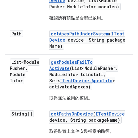
Device
device
,
List<Module
Pusher
.
Module
Info> modules)
確認所有頂點是否都已啟用。
Path
get
Apex
Path
Under
System
(
ITest
Device
device
,
String package
Name)
List<Module
get
Modules
Fail
To
Pusher
.
Activate
(List<Module
Pusher
.
Module
Module
Info> to
Install
,
Info>
Set<
ITest
Device
.
Apex
Info
>
activated
Apexes)
取得無法啟用的模組。
String[]
get
Paths
On
Device
(
ITest
Device
device
,
String package
Name)
取得裝置上套件安裝檔案的路徑。