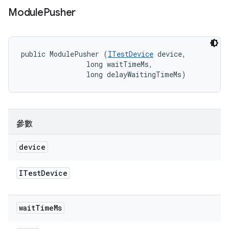
Module
Pusher
public ModulePusher (
ITestDevice
 device, 

                long waitTimeMs, 

                long delayWaitingTimeMs)
參數
device
ITest
Device
wait
Time
Ms