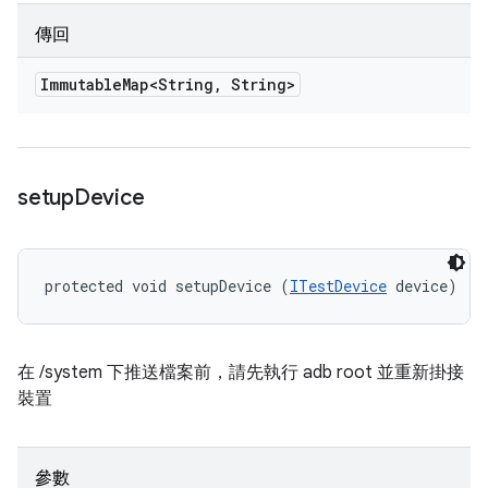
傳回
Immutable
Map<String
,
String>
setup
Device
protected void setupDevice (
ITestDevice
 device)
在 /system 下推送檔案前，請先執行 adb root 並重新掛接
裝置
參數