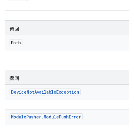
傳回
Path
擲回
Device
Not
Available
Exception
Module
Pusher
.
Module
Push
Error