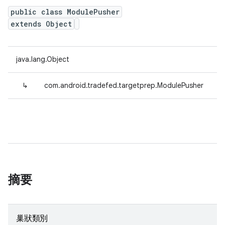
public class ModulePusher
extends Object
java.lang.Object
↳
com.android.tradefed.targetprep.ModulePusher
摘要
巢狀類別