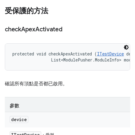
受保護的方法
check
Apex
Activated
protected void checkApexActivated (
ITestDevice
 devi
                List<ModulePusher.ModuleInfo> modu
確認所有頂點是否都已啟用。
參數
device
ITest
Device