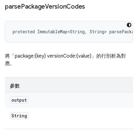
parse
Package
Version
Codes
protected ImmutableMap<String, String> parsePackag
將「package:{key} versionCode:{value}」的行剖析為對
應。
參數
output
String