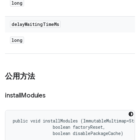
long
delay
Waiting
Time
Ms
long
公用方法
install
Modules
public void installModules (ImmutableMultimap<Stri
                boolean factoryReset, 

                boolean disablePackageCache)