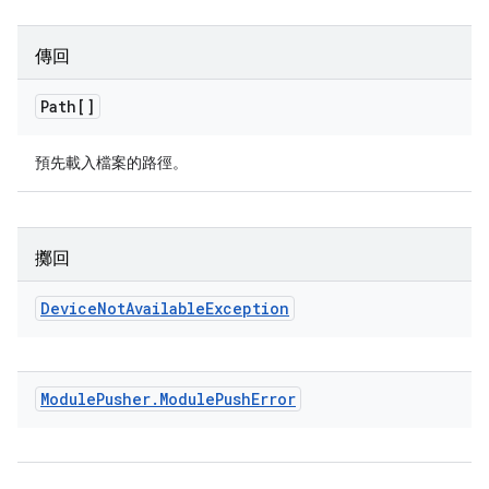
傳回
Path[]
預先載入檔案的路徑。
擲回
Device
Not
Available
Exception
Module
Pusher
.
Module
Push
Error