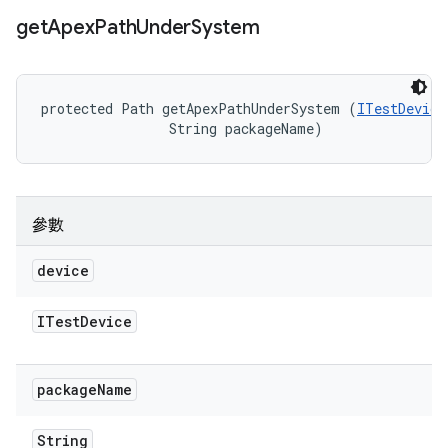
get
Apex
Path
Under
System
protected Path getApexPathUnderSystem (
ITestDevice
                String packageName)
參數
device
ITest
Device
package
Name
String