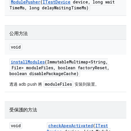
Module
Pusher
(
ITest
Device
device
,
long wait
Time
Ms
,
long delay
Waiting
Time
Ms)
公用方法
void
install
Modules
(Immutable
Multimap<String
,
File> module
Files
,
boolean factory
Reset
,
boolean disable
Package
Cache)
moduleFiles
透過 adb push 將
安裝到裝置。
受保護的方法
void
check
Apex
Activated
(
ITest