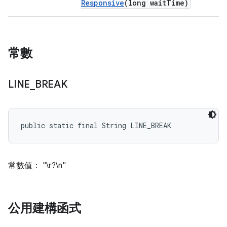
Responsive
(long wait
Time)
常數
LINE
_
BREAK
public static final String LINE_BREAK
常數值： "\r?\n"
公用建構函式