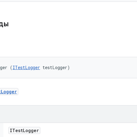
оды
gger (
ITestLogger
 testLogger)
tLogger
ITest
Logger