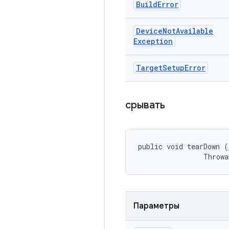
Build
Error
Device
Not
Available
Exception
Target
Setup
Error
срывать
public void tearDown (
                Throwa
Параметры