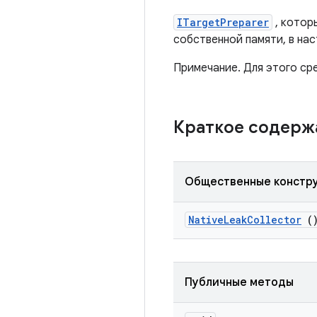
ITargetPreparer
, котор
собственной памяти, в на
Примечание. Для этого ср
Краткое содер
Общественные констр
Native
Leak
Collector
(
Публичные методы