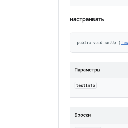
настраивать
public void setUp (
Tes
Параметры
test
Info
Броски