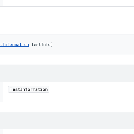
tInformation
 testInfo)
Test
Information