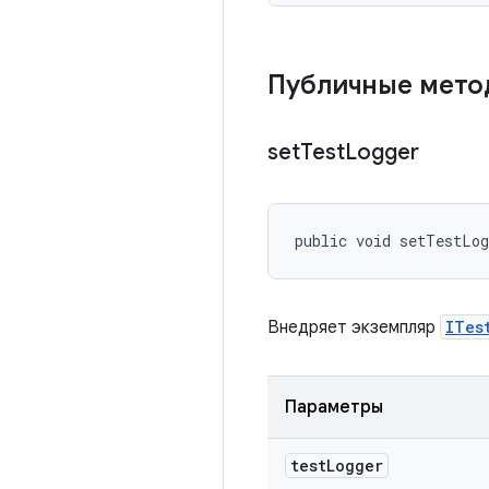
Публичные мет
set
Test
Logger
public void setTestLo
Внедряет экземпляр
ITes
Параметры
test
Logger