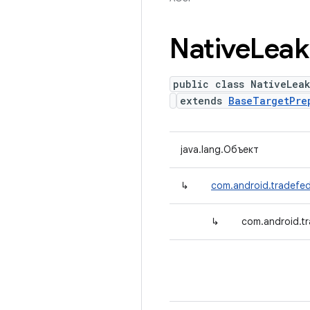
Native
Leak
public class NativeLea
extends
BaseTargetPre
java.lang.Объект
↳
com.android.tradefed
↳
com.android.tr