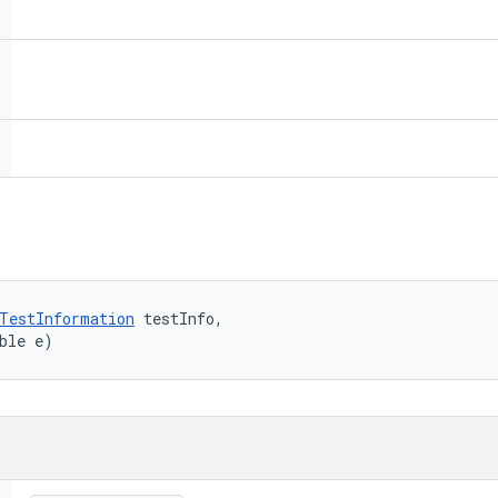
TestInformation
 testInfo, 

ble e)