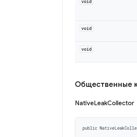
void
void
void
Общественные 
Native
Leak
Collector
public NativeLeakColl