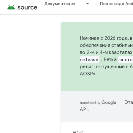
Документация
Поиск кода And
Начиная с 2026 года, 
обеспечения стабильн
во 2-м и 4-м квартала
release
. Ветка
andro
релиз, выпущенный в 
AOSP»
.
Эта
API
.
AOSP