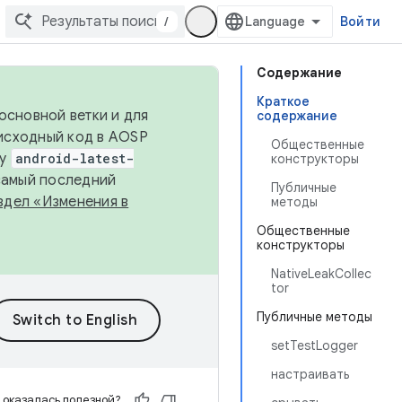
/
Войти
Содержание
Краткое
основной ветки и для
содержание
исходный код в AOSP
Общественные
ку
android-latest-
конструкторы
 самый последний
Публичные
здел «Изменения в
методы
Общественные
конструкторы
NativeLeakCollec
tor
Публичные методы
setTestLogger
настраивать
 оказалась полезной?