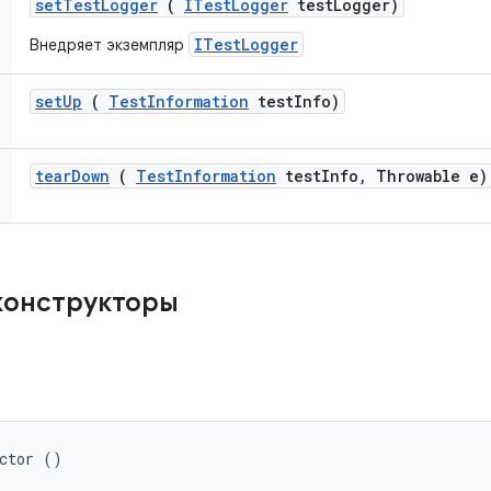
set
Test
Logger
(
ITest
Logger
test
Logger)
ITestLogger
Внедряет экземпляр
set
Up
(
Test
Information
test
Info)
tear
Down
(
Test
Information
test
Info
,
Throwable e)
конструкторы
ector ()