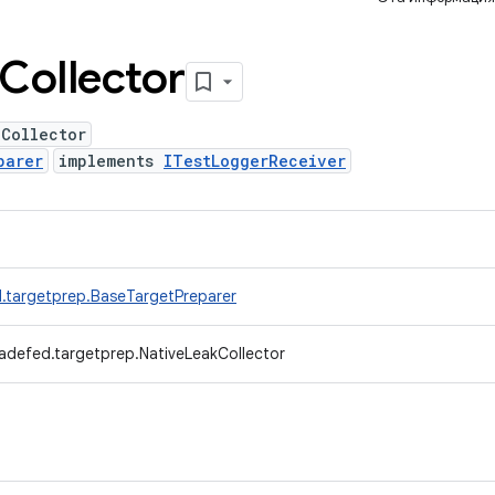
Collector
kCollector
parer
implements
ITestLoggerReceiver
.targetprep.BaseTargetPreparer
adefed.targetprep.NativeLeakCollector