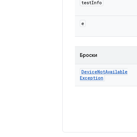
test
Info
e
Броски
Device
Not
Available
Exception