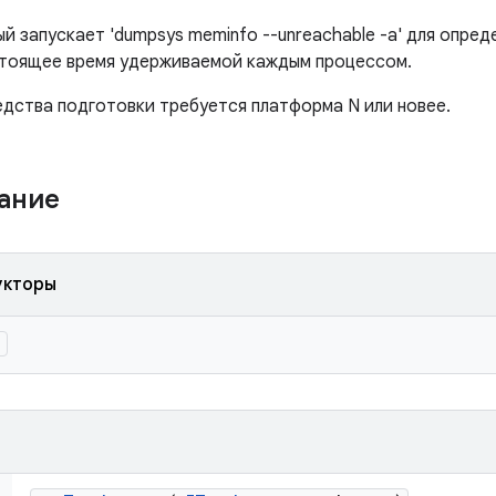
ый запускает 'dumpsys meminfo --unreachable -a' для опре
стоящее время удерживаемой каждым процессом.
едства подготовки требуется платформа N или новее.
жание
укторы
)