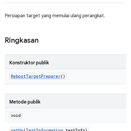
Persiapan target yang memulai ulang perangkat.
Ringkasan
Konstruktor publik
Reboot
Target
Preparer
()
Metode publik
void
set
Up
(
Test
Information
test
Info)