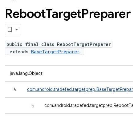
Reboot
Target
Preparer
public final class RebootTargetPreparer
extends
BaseTargetPreparer
java.lang.Object
↳
com.android.tradefed.targetprep.BaseTargetPreparer
↳
com.android.tradefed.targetprep.RebootTarg