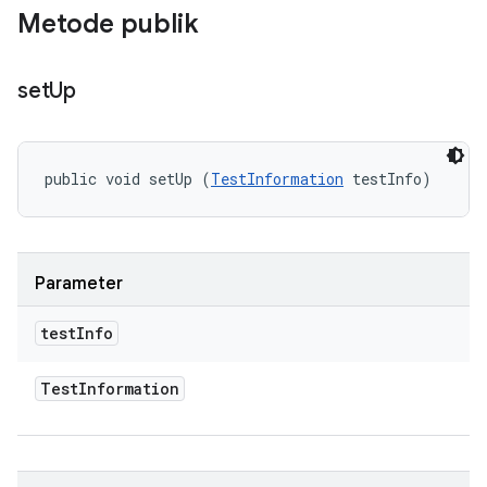
Metode publik
set
Up
public void setUp (
TestInformation
 testInfo)
Parameter
test
Info
Test
Information