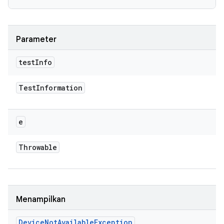
Parameter
test
Info
Test
Information
e
Throwable
Menampilkan
Device
Not
Available
Exception