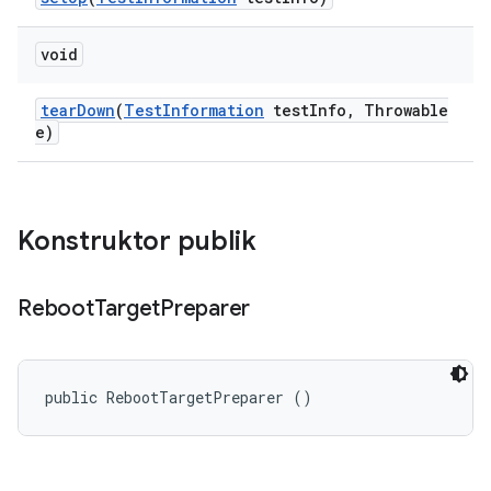
void
tear
Down
(
Test
Information
test
Info
,
Throwable
e)
Konstruktor publik
Reboot
Target
Preparer
public RebootTargetPreparer ()