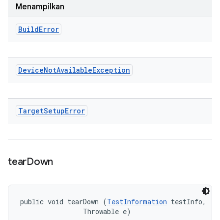
Menampilkan
Build
Error
Device
Not
Available
Exception
Target
Setup
Error
tear
Down
public void tearDown (
TestInformation
 testInfo, 

                Throwable e)