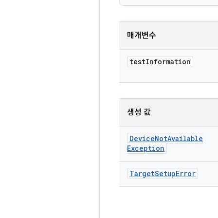
매개변수
test
Information
생성 값
Device
Not
Available
Exception
Target
Setup
Error