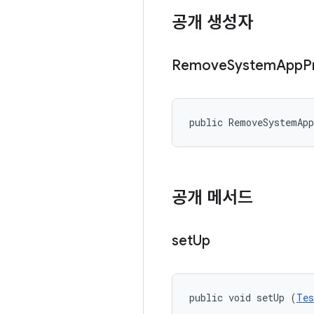
공개 생성자
Remove
System
App
P
public RemoveSystemAp
공개 메서드
set
Up
public void setUp (
Tes