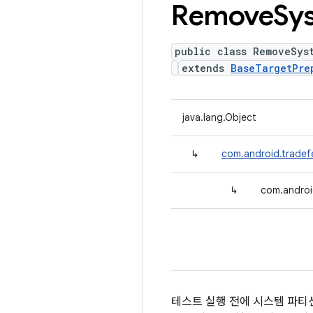
Remove
Sy
public class RemoveSys
extends
BaseTargetPre
java.lang.Object
↳
com.android.tradef
↳
com.androi
테스트 실행 전에 시스템 파티