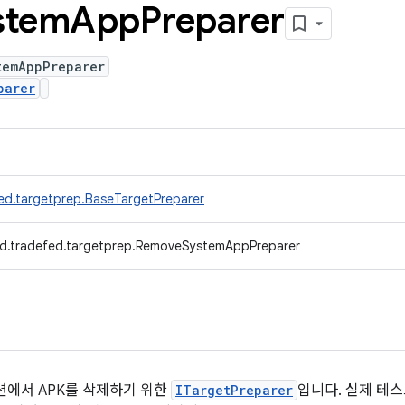
stem
App
Preparer
temAppPreparer
parer
ed.targetprep.BaseTargetPreparer
d.tradefed.targetprep.RemoveSystemAppPreparer
션에서 APK를 삭제하기 위한
ITargetPreparer
입니다. 실제 테