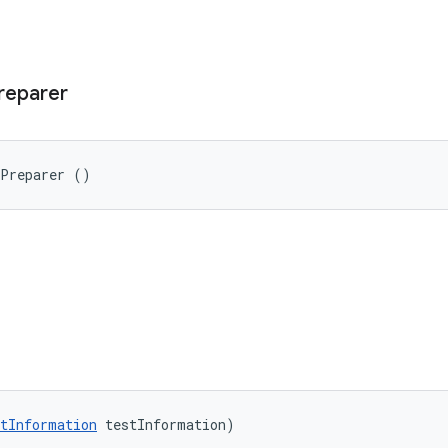
reparer
pPreparer ()
tInformation
 testInformation)