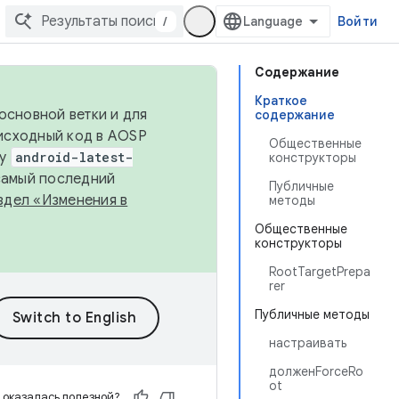
/
Войти
Содержание
Краткое
основной ветки и для
содержание
исходный код в AOSP
Общественные
ку
android-latest-
конструкторы
 самый последний
Публичные
здел «Изменения в
методы
Общественные
конструкторы
RootTargetPrepa
rer
Публичные методы
настраивать
долженForceRo
ot
 оказалась полезной?