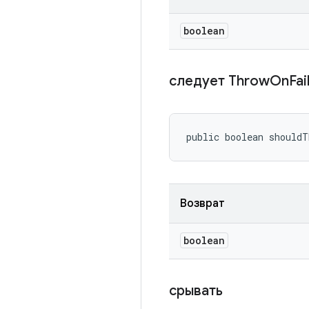
boolean
следует Throw
On
Fai
public boolean should
Возврат
boolean
срывать