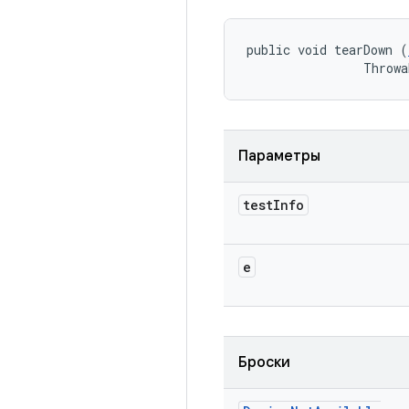
public void tearDown (
                Throwa
Параметры
test
Info
e
Броски