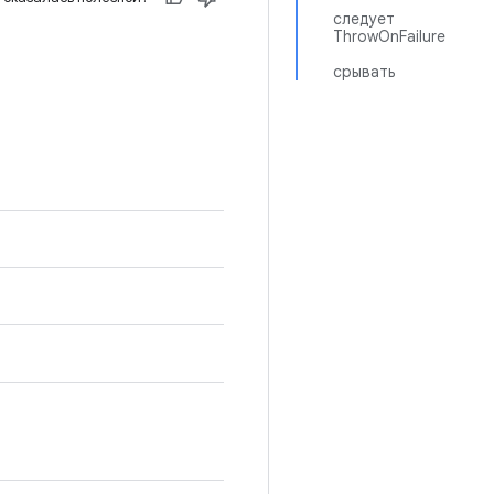
следует
ThrowOnFailure
срывать