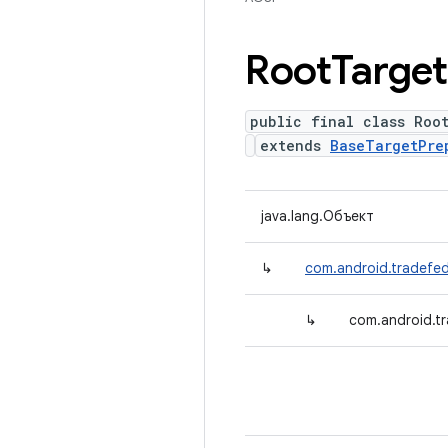
Root
Target
public final class Roo
extends
BaseTargetPre
java.lang.Объект
↳
com.android.tradefed
↳
com.android.t