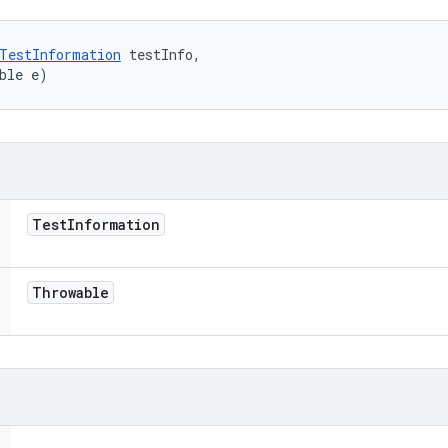
TestInformation
 testInfo, 

ble e)
Test
Information
Throwable