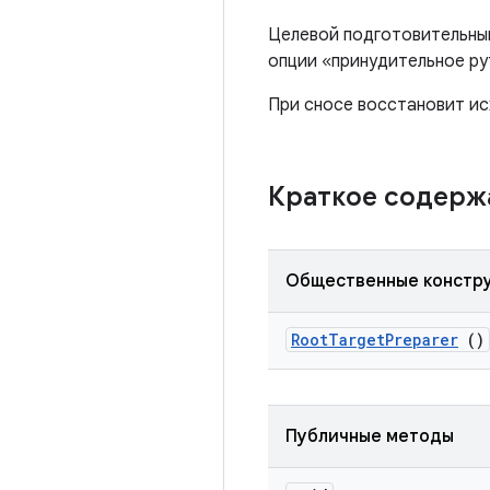
Целевой подготовительный
опции «принудительное ру
При сносе восстановит ис
Краткое содер
Общественные констр
Root
Target
Preparer
()
Публичные методы