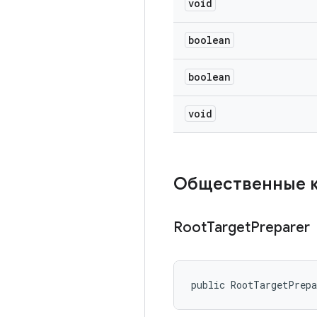
void
boolean
boolean
void
Общественные 
Root
Target
Preparer
public RootTargetPrep