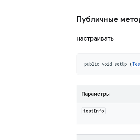
Публичные мет
настраивать
public void setUp (
Tes
Параметры
test
Info