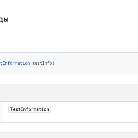
оды
tInformation
 testInfo)
Test
Information