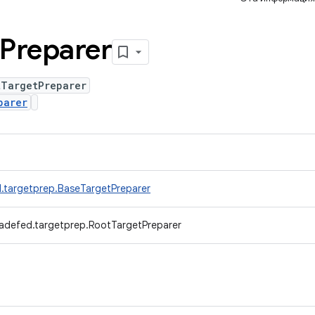
Preparer
tTargetPreparer
parer
.targetprep.BaseTargetPreparer
radefed.targetprep.RootTargetPreparer