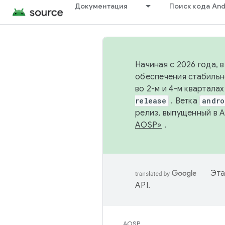
Документация
Поиск кода And
Начиная с 2026 года, 
обеспечения стабильн
во 2-м и 4-м квартала
release
. Ветка
andro
релиз, выпущенный в 
AOSP»
.
Эта
API
.
AOSP