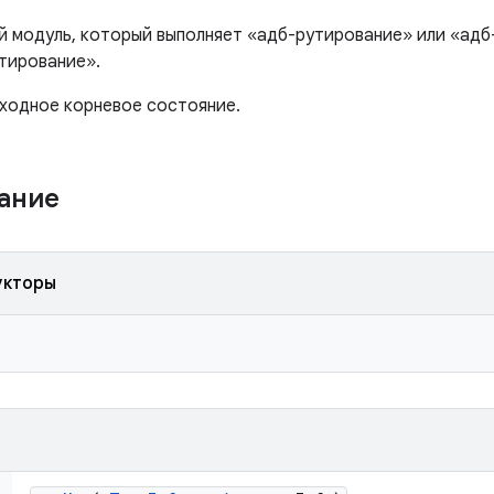
 модуль, который выполняет «адб-рутирование» или «адб
тирование».
ходное корневое состояние.
жание
укторы