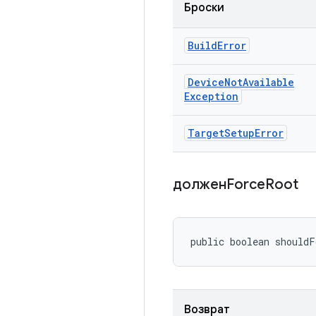
Броски
Build
Error
Device
Not
Available
Exception
Target
Setup
Error
долженForce
Root
public boolean shouldF
Возврат