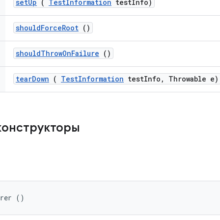
set
Up
(
Test
Information
test
Info)
should
Force
Root
()
should
Throw
On
Failure
()
tear
Down
(
Test
Information
test
Info
,
Throwable e)
конструкторы
arer ()