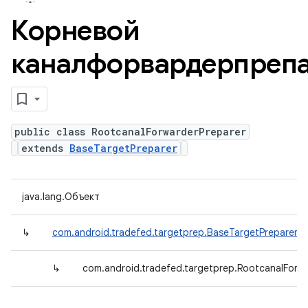
Корневой
каналфорвардерпреп
public class RootcanalForwarderPreparer
extends
BaseTargetPreparer
java.lang.Объект
↳
com.android.tradefed.targetprep.BaseTargetPreparer
↳
com.android.tradefed.targetprep.RootcanalForw