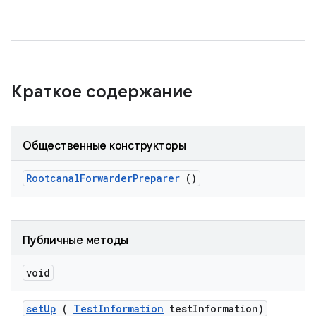
Краткое содержание
Общественные конструкторы
Rootcanal
Forwarder
Preparer
()
Публичные методы
void
set
Up
(
Test
Information
test
Information)