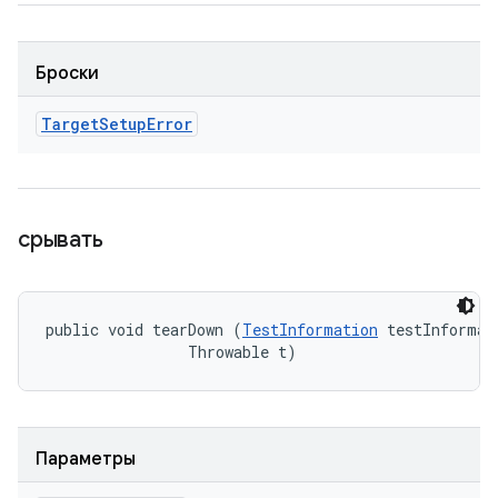
Броски
Target
Setup
Error
срывать
public void tearDown (
TestInformation
 testInformati
                Throwable t)
Параметры