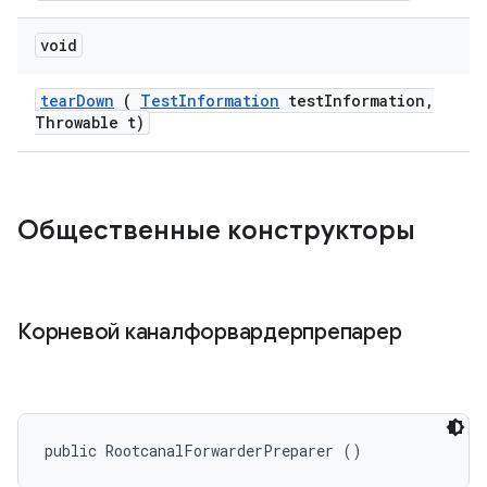
void
tear
Down
(
Test
Information
test
Information
,
Throwable t)
Общественные конструкторы
Корневой каналфорвардерпрепарер
public RootcanalForwarderPreparer ()