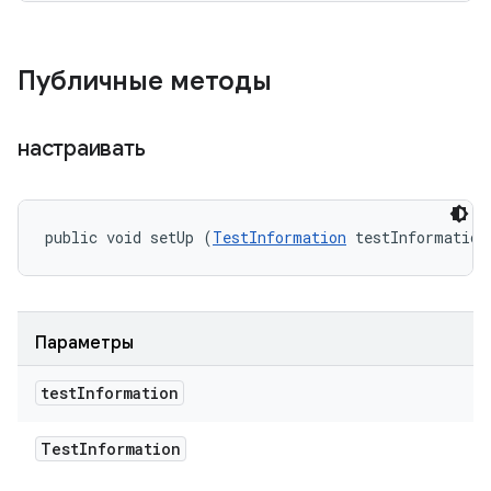
Публичные методы
настраивать
public void setUp (
TestInformation
 testInformation
Параметры
test
Information
Test
Information