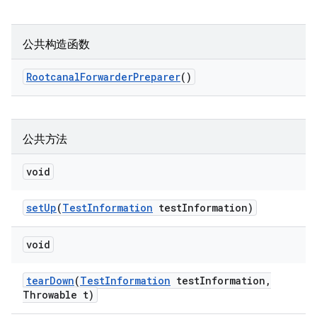
公共构造函数
Rootcanal
Forwarder
Preparer
()
公共方法
void
set
Up
(
Test
Information
test
Information)
void
tear
Down
(
Test
Information
test
Information
,
Throwable t)