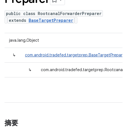
public class RootcanalForwarderPreparer
extends
BaseTargetPreparer
java.lang.Object
↳
com.android.tradefed.targetprep.BaseTargetPreparer
↳
com.android.tradefed.targetprep.RootcanalF
摘要