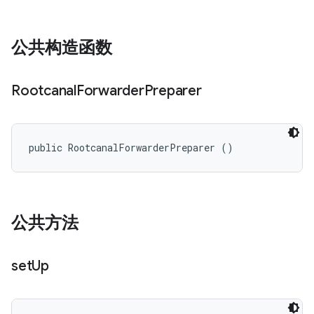
公共构造函数
Rootcanal
Forwarder
Preparer
public RootcanalForwarderPreparer ()
公共方法
set
Up