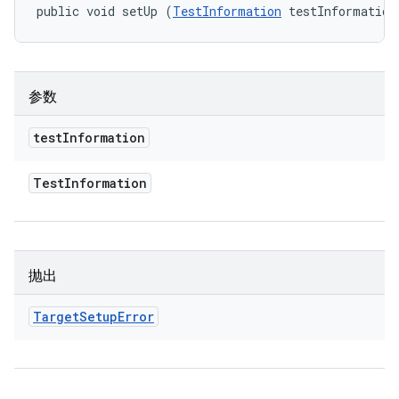
public void setUp (
TestInformation
 testInformation
参数
test
Information
Test
Information
抛出
Target
Setup
Error