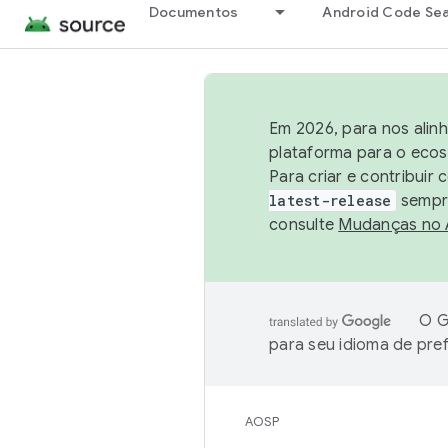
Documentos
Android Code Se
Em 2026, para nos alin
plataforma para o ecos
Para criar e contribuir
latest-release
sempre
consulte
Mudanças no
O G
para seu idioma de pre
AOSP