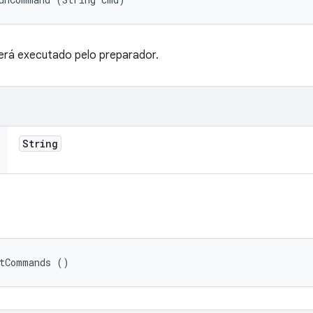
erá executado pelo preparador.
String
etCommands ()