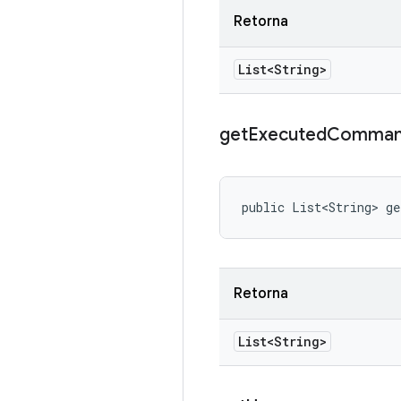
Retorna
List<String>
get
Executed
Comman
public List<String> g
Retorna
List<String>