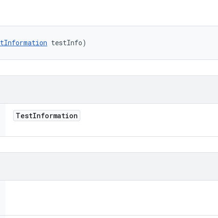
tInformation
 testInfo)
Test
Information