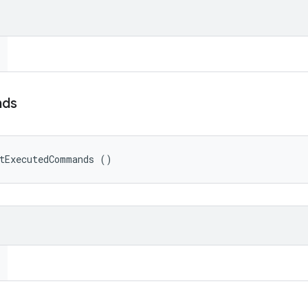
ds
etExecutedCommands ()