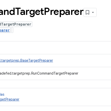
and
Target
Preparer
dTargetPreparer
parer
.targetprep.BaseTargetPreparer
radefed.targetprep.RunCommandTargetPreparer
das
etPreparer