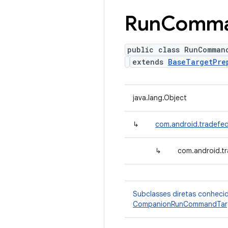
Run
Comm
public class RunComman
extends
BaseTargetPre
java.lang.Object
↳
com.android.tradefed
↳
com.android.t
Subclasses diretas conheci
CompanionRunCommandTarg