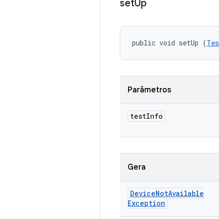
set
Up
public void setUp (
Tes
Parâmetros
test
Info
Gera
Device
Not
Available
Exception