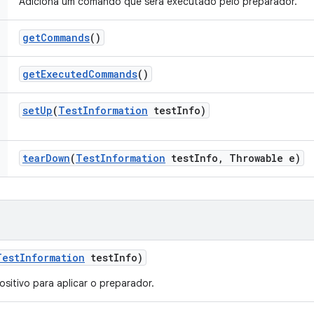
Adiciona um comando que será executado pelo preparador.
get
Commands
()
get
Executed
Commands
()
set
Up
(
Test
Information
test
Info)
tear
Down
(
Test
Information
test
Info
,
Throwable e)
Test
Information
test
Info)
ositivo para aplicar o preparador.