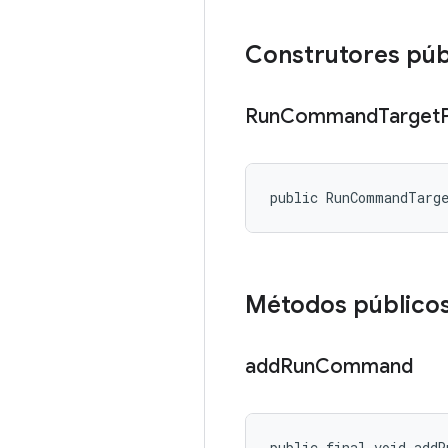
Construtores púb
Run
Command
Target
public RunCommandTarg
Métodos público
add
Run
Command
public final void add