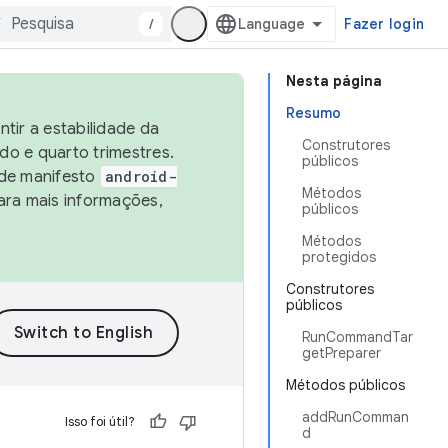
/
Fazer login
Nesta página
Resumo
tir a estabilidade da
Construtores
o e quarto trimestres.
públicos
 de manifesto
android-
Métodos
ara mais informações,
públicos
Métodos
protegidos
Construtores
públicos
RunCommandTar
getPreparer
Métodos públicos
addRunComman
Isso foi útil?
d