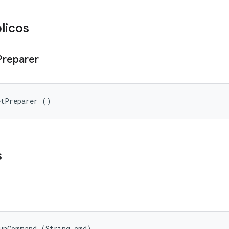
licos
Preparer
etPreparer ()
s
RunCommand (String cmd)