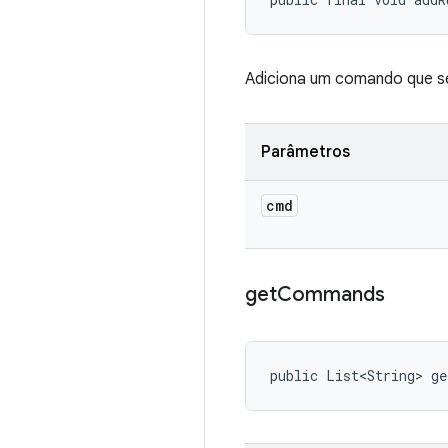
Adiciona um comando que s
Parâmetros
cmd
get
Commands
public List<String> g