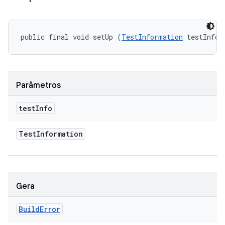
public final void setUp (
TestInformation
 testInfo)
Parâmetros
test
Info
Test
Information
Gera
Build
Error