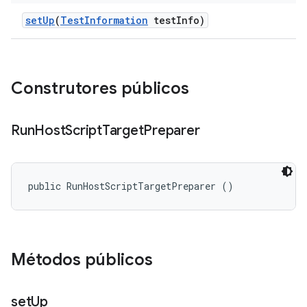
set
Up
(
Test
Information
test
Info)
Construtores públicos
Run
Host
Script
Target
Preparer
public RunHostScriptTargetPreparer ()
Métodos públicos
set
Up