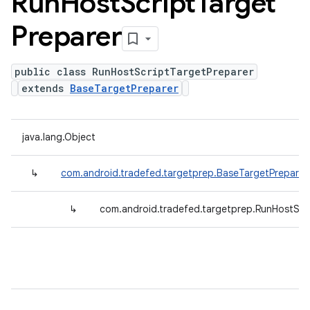
Run
Host
Script
Target
Preparer
public class RunHostScriptTargetPreparer
extends
BaseTargetPreparer
java.lang.Object
↳
com.android.tradefed.targetprep.BaseTargetPreparer
↳
com.android.tradefed.targetprep.RunHostScr