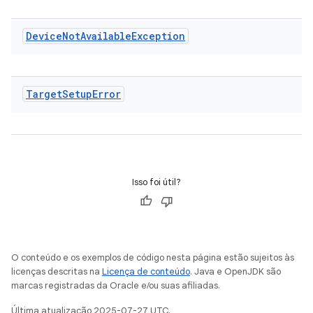
Device
Not
Available
Exception
Target
Setup
Error
Isso foi útil?
O conteúdo e os exemplos de código nesta página estão sujeitos às
licenças descritas na
Licença de conteúdo
. Java e OpenJDK são
marcas registradas da Oracle e/ou suas afiliadas.
Última atualização 2025-07-27 UTC.