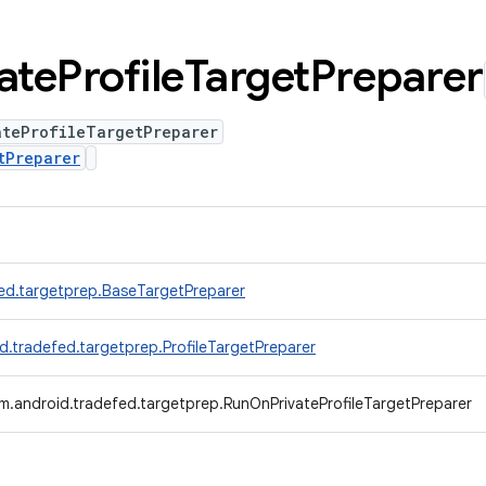
ate
Profile
Target
Preparer
ateProfileTargetPreparer
tPreparer
ed.targetprep.BaseTargetPreparer
d.tradefed.targetprep.ProfileTargetPreparer
m.android.tradefed.targetprep.RunOnPrivateProfileTargetPreparer