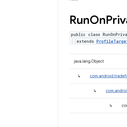
Run
On
Priv
public class RunOnPriv
extends
ProfileTarge
java.lang.Object
↳
com.android.tradef
↳
com.androi
↳
co