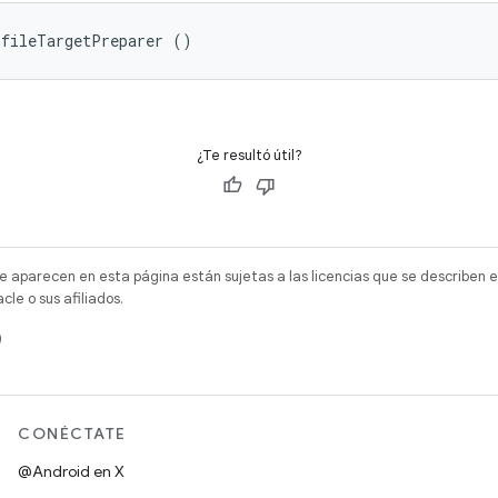
ofileTargetPreparer ()
¿Te resultó útil?
e aparecen en esta página están sujetas a las licencias que se describen e
e o sus afiliados.
)
CONÉCTATE
@Android en X