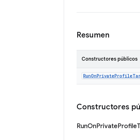
Resumen
Constructores públicos
Run
On
Private
Profile
Ta
Constructores pú
Run
On
Private
Profile