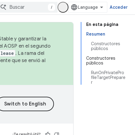
/
Acceder
En esta página
Resumen
table y garantizar la
Constructores
 el AOSP en el segundo
públicos
elease
. La rama del
Constructores
ente que se envió al
públicos
RunOnPrivatePro
fileTargetPrepare
r
¿Te resultó útil?