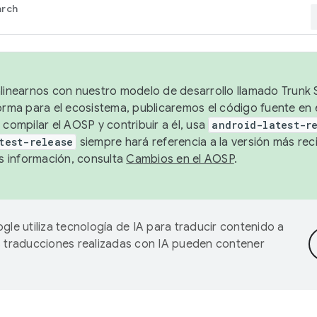
arch
alinearnos con nuestro modelo de desarrollo llamado Trunk S
forma para el ecosistema, publicaremos el código fuente en
 compilar el AOSP y contribuir a él, usa
android-latest-r
test-release
siempre hará referencia a la versión más reci
 información, consulta
Cambios en el AOSP
.
gle utiliza tecnología de IA para traducir contenido a
as traducciones realizadas con IA pueden contener