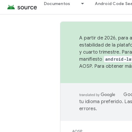
Documentos
Android Code Se
A partir de 2026, para 
estabilidad de la plata
y cuarto trimestre. Para
manifiesto
android-la
AOSP. Para obtener más
Goo
tu idioma preferido. L
errores.
AOSP