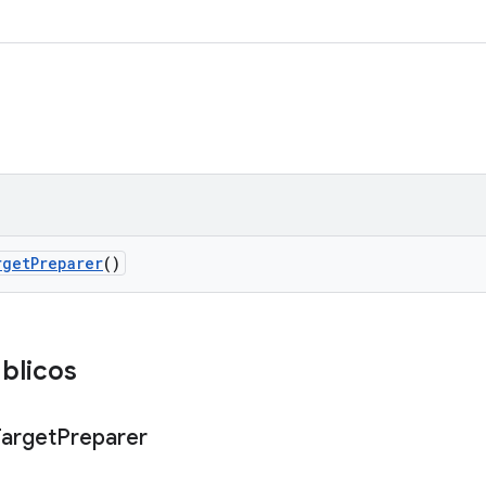
rget
Preparer
()
blicos
Target
Preparer