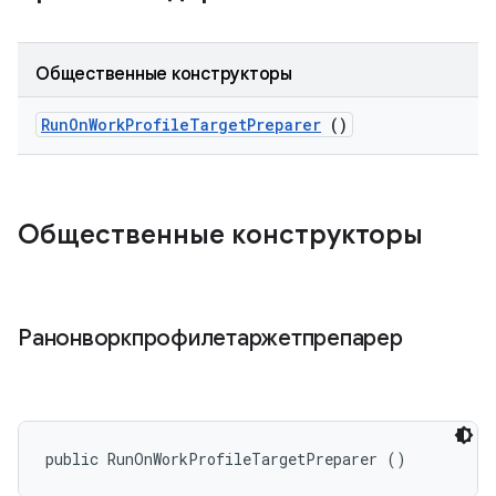
Общественные конструкторы
Run
On
Work
Profile
Target
Preparer
()
Общественные конструкторы
Ранонворкпрофилетаржетпрепарер
public RunOnWorkProfileTargetPreparer ()