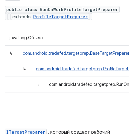
public class RunOnWorkProfileTargetPreparer
extends
ProfileTargetPreparer
java.lang.Объект
↳
com.android.tradefed.targetprep.BaseTargetPreparer
↳
com.android.tradefed.targetprep.ProfileTargetPr
↳
com.android.tradefed.targetprep.RunOnWo
ITargetPreparer
, который создает рабочий