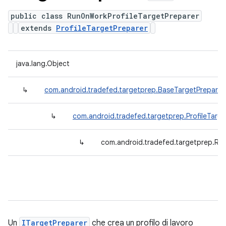
public class RunOnWorkProfileTargetPreparer
extends
ProfileTargetPreparer
java.lang.Object
↳
com.android.tradefed.targetprep.BaseTargetPreparer
↳
com.android.tradefed.targetprep.ProfileTarge
↳
com.android.tradefed.targetprep.Ru
Un
ITargetPreparer
che crea un profilo di lavoro