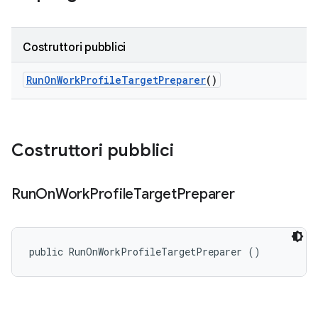
Costruttori pubblici
Run
On
Work
Profile
Target
Preparer
()
Costruttori pubblici
Run
On
Work
Profile
Target
Preparer
public RunOnWorkProfileTargetPreparer ()