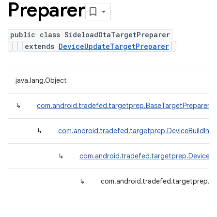
Preparer
public class SideloadOtaTargetPreparer
extends
DeviceUpdateTargetPreparer
java.lang.Object
↳
com.android.tradefed.targetprep.BaseTargetPreparer
↳
com.android.tradefed.targetprep.DeviceBuildInf
↳
com.android.tradefed.targetprep.DeviceU
↳
com.android.tradefed.targetprep.S