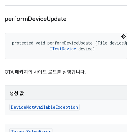
perform
Device
Update
protected void performDeviceUpdate (File deviceUpda
ITestDevice
 device)
OTA 패키지의 사이드 로드를 실행합니다.
생성 값
Device
Not
Available
Exception
Target
Setup
Error