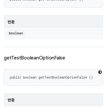
반환
boolean
get
Test
Boolean
Option
False
public boolean getTestBooleanOptionFalse ()
반환