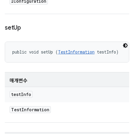
IConfiguration
set
Up
public void setUp (
TestInformation
 testInfo)
매개변수
test
Info
Test
Information