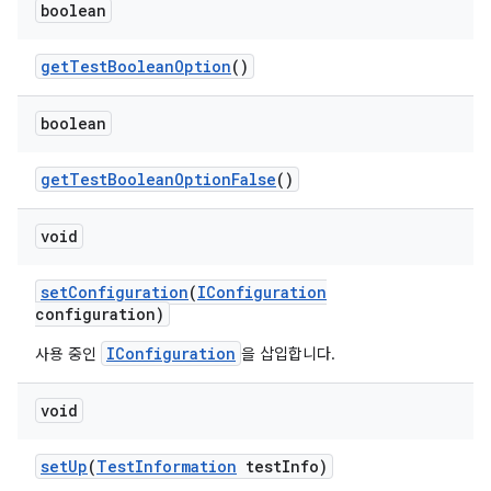
boolean
get
Test
Boolean
Option
()
boolean
get
Test
Boolean
Option
False
()
void
set
Configuration
(
IConfiguration
configuration)
IConfiguration
사용 중인
을 삽입합니다.
void
set
Up
(
Test
Information
test
Info)