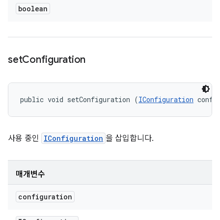
boolean
set
Configuration
public void setConfiguration (
IConfiguration
 confi
사용 중인
IConfiguration
을 삽입합니다.
매개변수
configuration