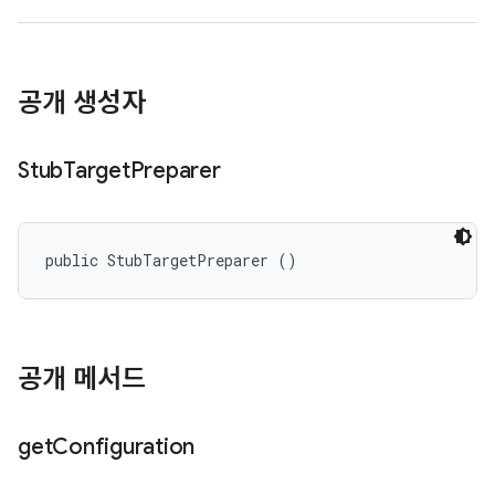
공개 생성자
Stub
Target
Preparer
public StubTargetPreparer ()
공개 메서드
get
Configuration