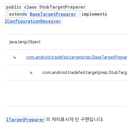
public class StubTargetPreparer
extends
BaseTargetPreparer
implements
IConfigurationReceiver
java.lang.Object
↳
com.android.tradefed.targetprep.BaseTargetPreparer
↳
com.android.tradefed.targetprep.StubTarget
ITargetPreparer
의 자리표시자 빈 구현입니다.