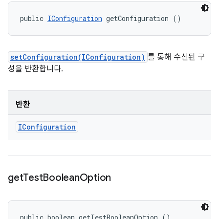
public 
IConfiguration
 getConfiguration ()
setConfiguration(IConfiguration)
를 통해 수신된 구
성을 반환합니다.
반환
IConfiguration
get
Test
Boolean
Option
public boolean getTestBooleanOption ()