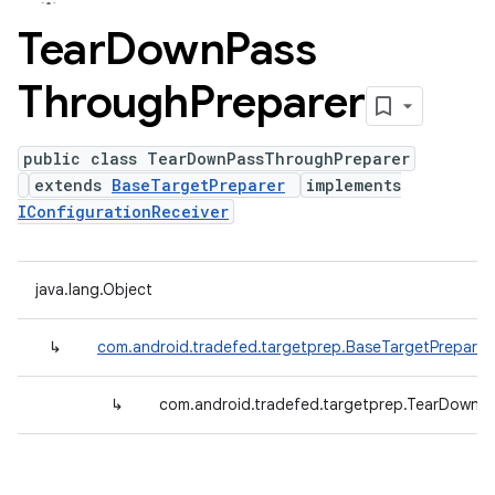
Tear
Down
Pass
Through
Preparer
public class TearDownPassThroughPreparer
extends
BaseTargetPreparer
implements
IConfigurationReceiver
java.lang.Object
↳
com.android.tradefed.targetprep.BaseTargetPreparer
↳
com.android.tradefed.targetprep.TearDownP