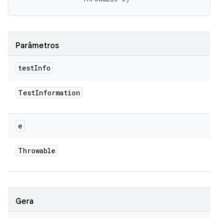
Parâmetros
test
Info
Test
Information
e
Throwable
Gera