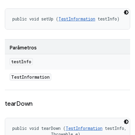
public void setUp (
TestInformation
 testInfo)
Parâmetros
test
Info
Test
Information
tear
Down
public void tearDown (
TestInformation
 testInfo, 

                Throwable e)