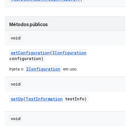
Métodos públicos
void
set
Configuration
(
IConfiguration
configuration)
IConfiguration
Injeta o
em uso.
void
set
Up
(
Test
Information
test
Info)
void