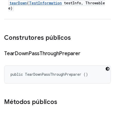
tear
Down
(
Test
Information
test
Info
,
Throwable
e)
Construtores públicos
Tear
Down
Pass
Through
Preparer
public TearDownPassThroughPreparer ()
Métodos públicos