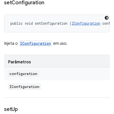
set
Configuration
public void setConfiguration (
IConfiguration
 confi
Injeta o
IConfiguration
em uso.
Parâmetros
configuration
IConfiguration
set
Up