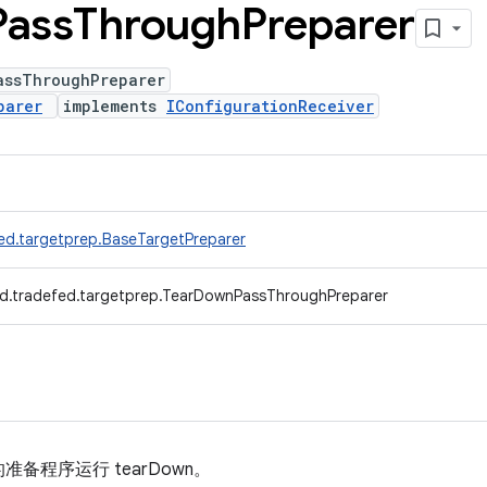
Pass
Through
Preparer
assThroughPreparer
parer
implements
IConfigurationReceiver
ed.targetprep.BaseTargetPreparer
d.tradefed.targetprep.TearDownPassThroughPreparer
备程序运行 tearDown。