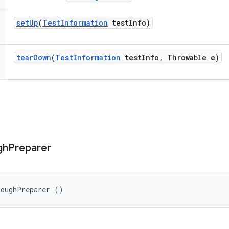
set
Up
(
Test
Information
test
Info)
tear
Down
(
Test
Information
test
Info
,
Throwable e)
gh
Preparer
roughPreparer ()