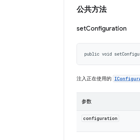
公共方法
set
Configuration
public void setConfigu
注入正在使用的
IConfigur
参数
configuration