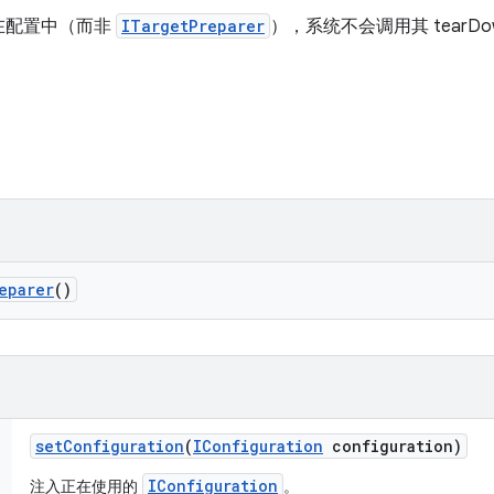
在配置中（而非
ITargetPreparer
），系统不会调用其 tear
eparer
()
set
Configuration
(
IConfiguration
configuration)
IConfiguration
注入正在使用的
。