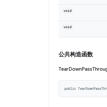
void
void
公共构造函数
Tear
Down
Pass
Throu
public TearDownPassTh