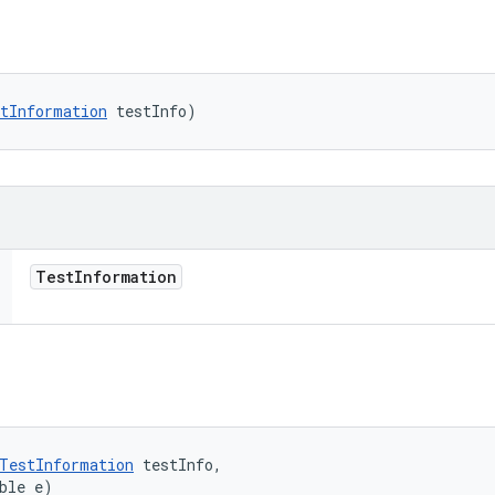
tInformation
 testInfo)
Test
Information
TestInformation
 testInfo, 

ble e)