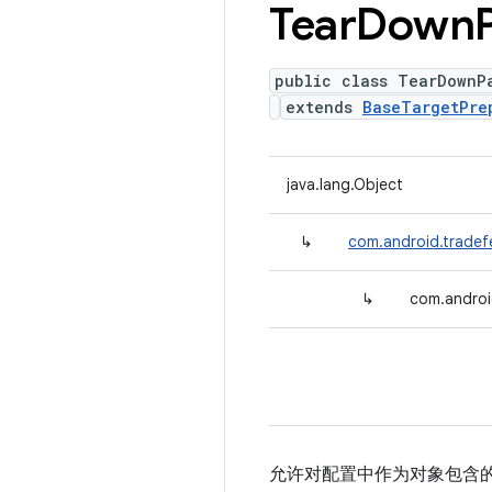
Tear
Down
public class TearDownP
extends
BaseTargetPre
java.lang.Object
↳
com.android.tradef
↳
com.androi
允许对配置中作为对象包含的准