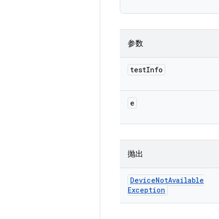
参数
test
Info
e
抛出
Device
Not
Available
Exception