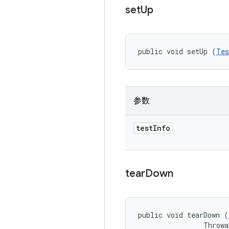
set
Up
public void setUp (
Tes
参数
test
Info
tear
Down
public void tearDown (
                Throwa