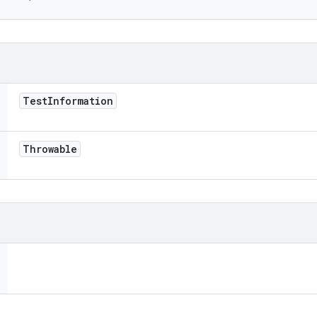
Test
Information
Throwable