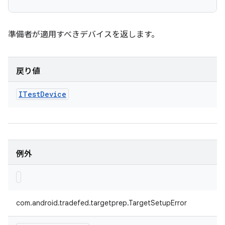
準備者が適用すべきデバイスを返します。
戻り値
ITest
Device
例外
com.android.tradefed.targetprep.TargetSetupError