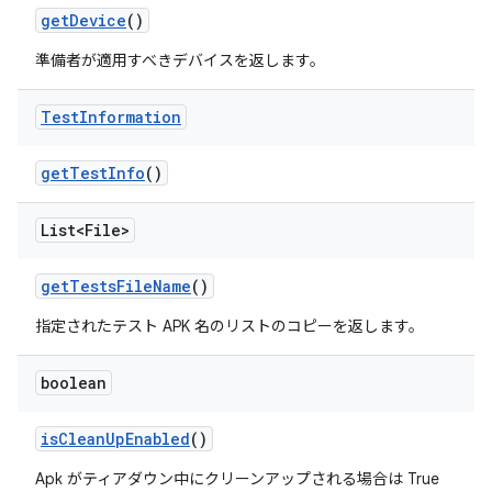
get
Device
()
準備者が適用すべきデバイスを返します。
Test
Information
get
Test
Info
()
List<File>
get
Tests
File
Name
()
指定されたテスト APK 名のリストのコピーを返します。
boolean
is
Clean
Up
Enabled
()
Apk がティアダウン中にクリーンアップされる場合は True