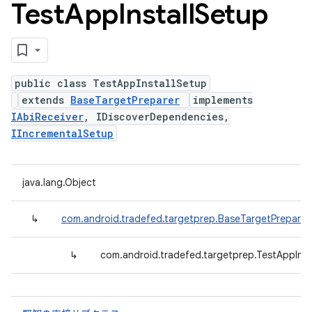
Test
App
Install
Setup
public class TestAppInstallSetup
extends
BaseTargetPreparer
implements
IAbiReceiver
, IDiscoverDependencies,
IIncrementalSetup
java.lang.Object
↳
com.android.tradefed.targetprep.BaseTargetPreparer
↳
com.android.tradefed.targetprep.TestAppInst