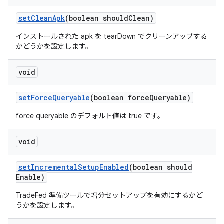
set
Clean
Apk
(boolean should
Clean)
インストールされた apk を tearDown でクリーンアップする
かどうかを設定します。
void
set
Force
Queryable
(boolean force
Queryable)
force queryable のデフォルト値は true です。
void
set
Incremental
Setup
Enabled
(boolean should
Enable)
TradeFed 準備ツールで増分セットアップを有効にするかど
うかを設定します。