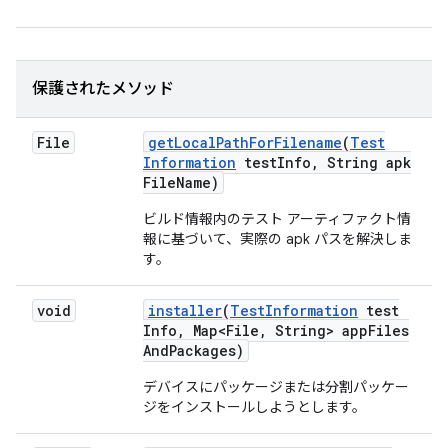
保護されたメソッド
File
get
Local
Path
For
Filename
(
Test
Information
test
Info
,
String apk
File
Name)
ビルド情報内のテスト アーティファクト情
報に基づいて、実際の apk パスを解決しま
す。
void
installer
(
Test
Information
test
Info
,
Map<File
,
String> app
Files
And
Packages)
デバイスにパッケージまたは分割パッケー
ジをインストールしようとします。