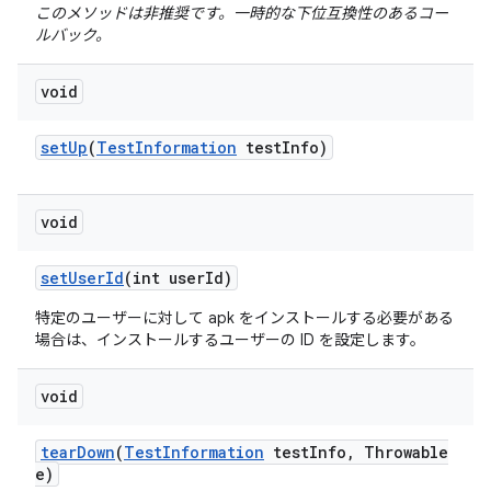
このメソッドは非推奨です。一時的な下位互換性のあるコー
ルバック。
void
set
Up
(
Test
Information
test
Info)
void
set
User
Id
(int user
Id)
特定のユーザーに対して apk をインストールする必要がある
場合は、インストールするユーザーの ID を設定します。
void
tear
Down
(
Test
Information
test
Info
,
Throwable
e)