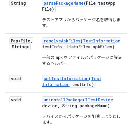
String
parse
Package
Name
(File test
App
File)
テストアプリからパッケージ名を取得しま
す。
Map<File
,
resolve
Apk
Files
(
Test
Information
String>
test
Info
,
List<File> apk
Files)
一部の apk をファイルとパッケージに解決
するヘルパー。
void
set
Test
Information
(
Test
Information
test
Info)
void
uninstall
Package
(
ITest
Device
device
,
String package
Name)
デバイスからパッケージを削除しようとし
ます。