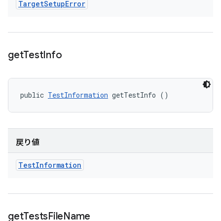
Target
Setup
Error
get
Test
Info
public 
TestInformation
 getTestInfo ()
戻り値
Test
Information
get
Tests
File
Name