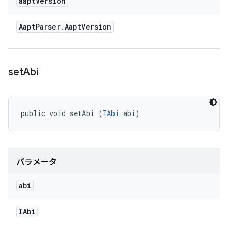
aapt
Version
Aapt
Parser
.
Aapt
Version
set
Abi
public void setAbi (
IAbi
 abi)
パラメータ
abi
IAbi