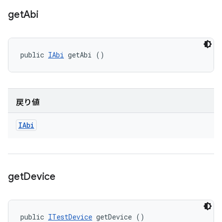
get
Abi
public 
IAbi
 getAbi ()
戻り値
IAbi
get
Device
public 
ITestDevice
 getDevice ()