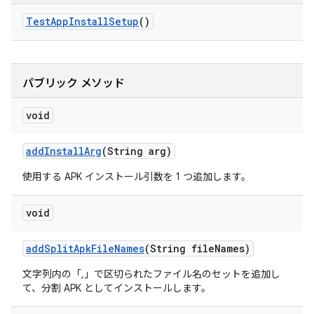
Test
App
Install
Setup
()
パブリック メソッド
void
add
Install
Arg
(String arg)
使用する APK インストール引数を 1 つ追加します。
void
add
Split
Apk
File
Names
(String file
Names)
文字列内の「,」で区切られたファイル名のセットを追加し
て、分割 APK としてインストールします。