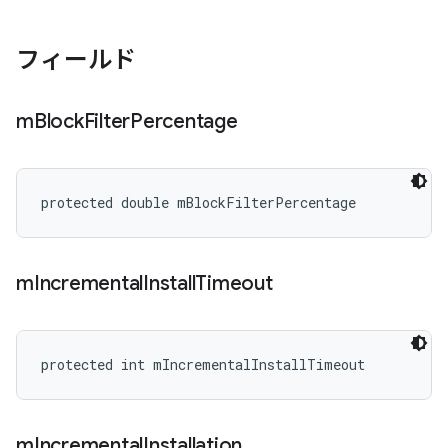
フィールド
m
Block
Filter
Percentage
protected double mBlockFilterPercentage
m
Incremental
Install
Timeout
protected int mIncrementalInstallTimeout
m
Incremental
Installation