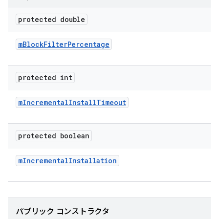
protected double
m
Block
Filter
Percentage
protected int
m
Incremental
Install
Timeout
protected boolean
m
Incremental
Installation
パブリック コンストラクタ