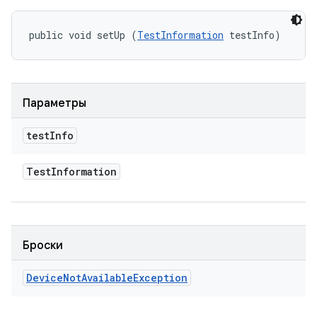
public void setUp (
TestInformation
 testInfo)
Параметры
test
Info
Test
Information
Броски
Device
Not
Available
Exception