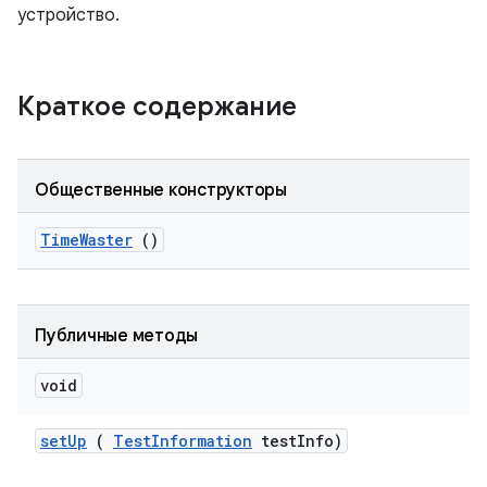
устройство.
Краткое содержание
Общественные конструкторы
Time
Waster
()
Публичные методы
void
set
Up
(
Test
Information
test
Info)