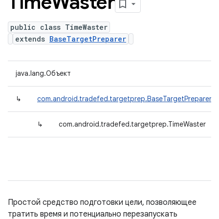
Time
Waster
public class TimeWaster
extends
BaseTargetPreparer
java.lang.Объект
↳
com.android.tradefed.targetprep.BaseTargetPreparer
↳
com.android.tradefed.targetprep.TimeWaster
Простой средство подготовки цели, позволяющее
тратить время и потенциально перезапускать