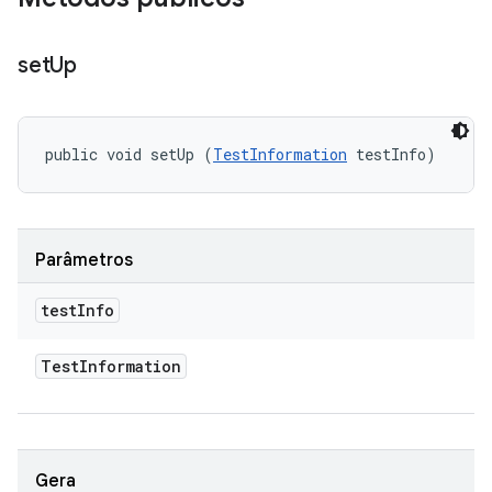
set
Up
public void setUp (
TestInformation
 testInfo)
Parâmetros
test
Info
Test
Information
Gera