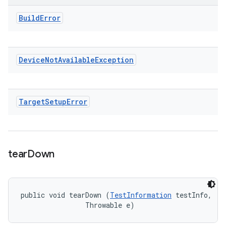
Build
Error
Device
Not
Available
Exception
Target
Setup
Error
tear
Down
public void tearDown (
TestInformation
 testInfo, 

                Throwable e)