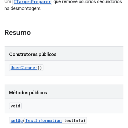
Um
ITargetPreparer
que remove usuários secundários
na desmontagem.
Resumo
Construtores públicos
User
Cleaner
()
Métodos públicos
void
set
Up
(
Test
Information
test
Info)