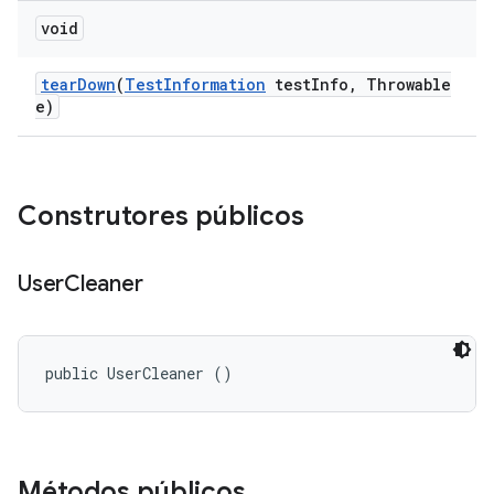
void
tear
Down
(
Test
Information
test
Info
,
Throwable
e)
Construtores públicos
User
Cleaner
public UserCleaner ()
Métodos públicos