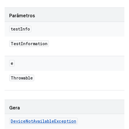
Parâmetros
test
Info
Test
Information
e
Throwable
Gera
Device
Not
Available
Exception