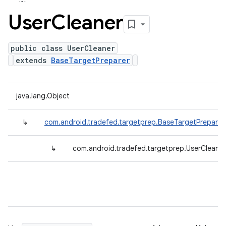
User
Cleaner
public class UserCleaner
extends
BaseTargetPreparer
java.lang.Object
↳
com.android.tradefed.targetprep.BaseTargetPreparer
↳
com.android.tradefed.targetprep.UserCleaner