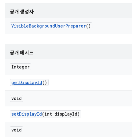
공개 생성자
Visible
Background
User
Preparer
()
공개 메서드
Integer
get
Display
Id
()
void
set
Display
Id
(int display
Id)
void