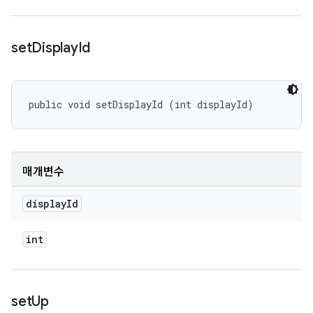
set
Display
Id
public void setDisplayId (int displayId)
매개변수
display
Id
int
set
Up