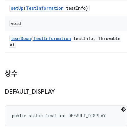
set
Up
(
Test
Information
test
Info)
void
tear
Down
(
Test
Information
test
Info
,
Throwable
e)
상수
DEFAULT
_
DISPLAY
public static final int DEFAULT_DISPLAY