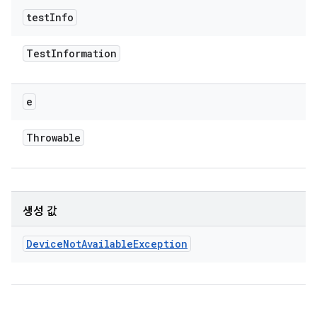
test
Info
Test
Information
e
Throwable
생성 값
Device
Not
Available
Exception