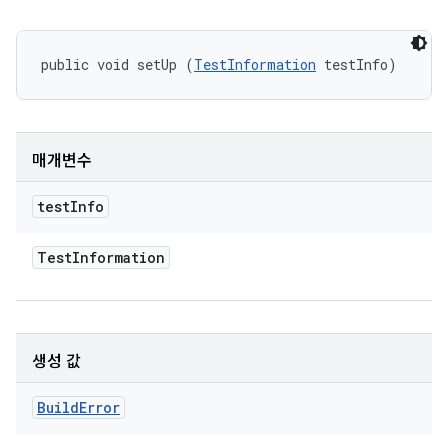
public void setUp (
TestInformation
 testInfo)
매개변수
test
Info
Test
Information
생성 값
Build
Error