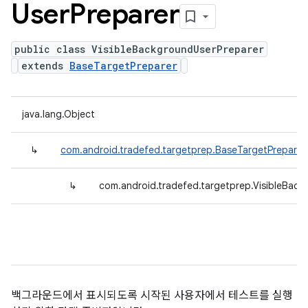
User
Preparer
public class VisibleBackgroundUserPreparer
extends
BaseTargetPreparer
java.lang.Object
↳
com.android.tradefed.targetprep.BaseTargetPreparer
↳
com.android.tradefed.targetprep.VisibleBack
백그라운드에서 표시되도록 시작된 사용자에서 테스트를 실행