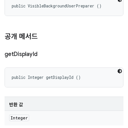
public VisibleBackgroundUserPreparer ()
공개 메서드
get
Display
Id
public Integer getDisplayId ()
반환 값
Integer