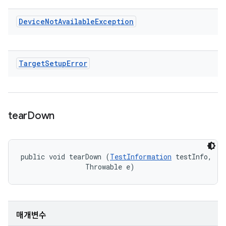
Device
Not
Available
Exception
Target
Setup
Error
tear
Down
public void tearDown (
TestInformation
 testInfo, 

                Throwable e)
매개변수