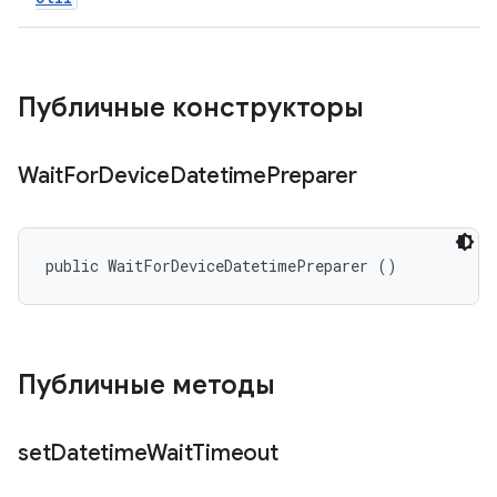
Публичные конструкторы
Wait
For
Device
Datetime
Preparer
public WaitForDeviceDatetimePreparer ()
Публичные методы
set
Datetime
Wait
Timeout