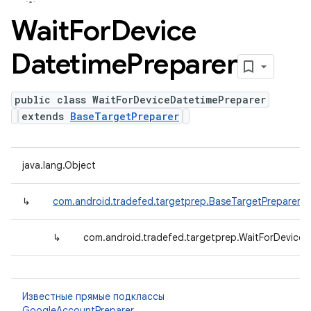
Wait
For
Device
Datetime
Preparer
public class WaitForDeviceDatetimePreparer
extends
BaseTargetPreparer
java.lang.Object
↳
com.android.tradefed.targetprep.BaseTargetPreparer
↳
com.android.tradefed.targetprep.WaitForDeviceD
Известные прямые подклассы
GoogleAccountPreparer