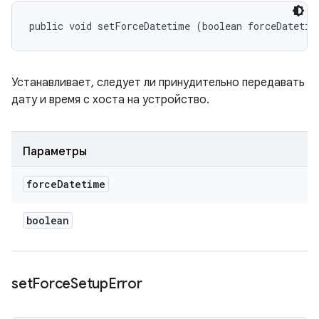
public void setForceDatetime (boolean forceDatetim
Устанавливает, следует ли принудительно передавать
дату и время с хоста на устройство.
Параметры
force
Datetime
boolean
set
Force
Setup
Error