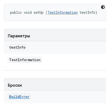
public void setUp (
TestInformation
 testInfo)
Параметры
test
Info
Test
Information
Броски
Build
Error