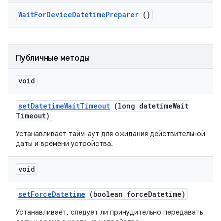
Wait
For
Device
Datetime
Preparer
()
Публичные методы
void
set
Datetime
Wait
Timeout
(long datetime
Wait
Timeout)
Устанавливает тайм-аут для ожидания действительной
даты и времени устройства.
void
set
Force
Datetime
(boolean force
Datetime)
Устанавливает, следует ли принудительно передавать