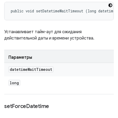
public void setDatetimeWaitTimeout (long datetimeW
Устанавливает тайм-аут для ожидания
действительной даты и времени устройства.
Параметры
datetime
Wait
Timeout
long
set
Force
Datetime