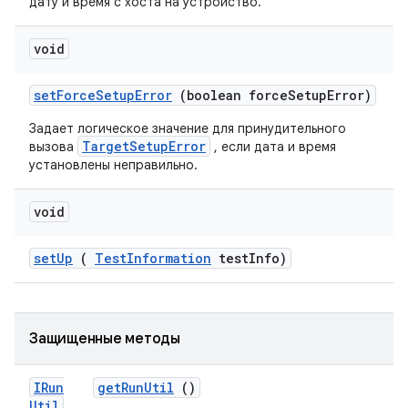
дату и время с хоста на устройство.
void
set
Force
Setup
Error
(boolean force
Setup
Error)
Задает логическое значение для принудительного
TargetSetupError
вызова
, если дата и время
установлены неправильно.
void
set
Up
(
Test
Information
test
Info)
Защищенные методы
IRun
get
Run
Util
()
Util