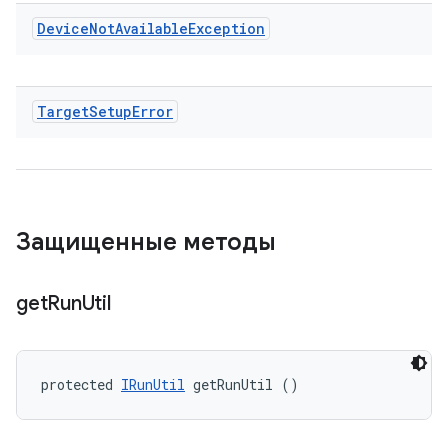
Device
Not
Available
Exception
Target
Setup
Error
Защищенные методы
get
Run
Util
protected 
IRunUtil
 getRunUtil ()