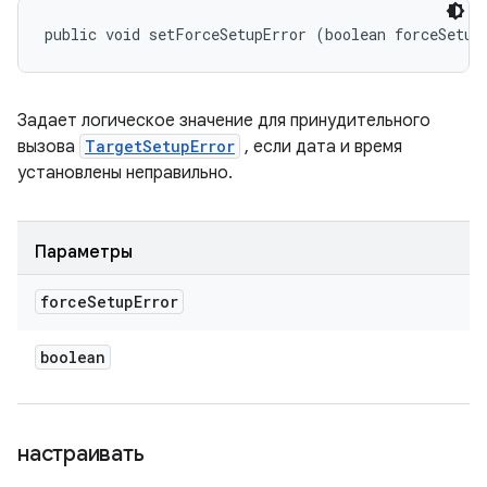
public void setForceSetupError (boolean forceSetup
Задает логическое значение для принудительного
вызова
TargetSetupError
, если дата и время
установлены неправильно.
Параметры
force
Setup
Error
boolean
настраивать