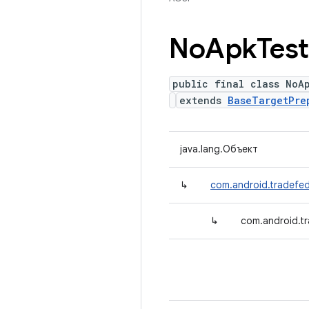
No
Apk
Test
public final class NoA
extends
BaseTargetPre
java.lang.Объект
↳
com.android.tradefed
↳
com.android.t