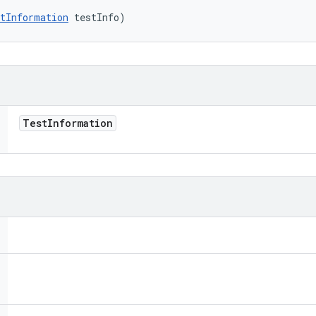
tInformation
 testInfo)
Test
Information