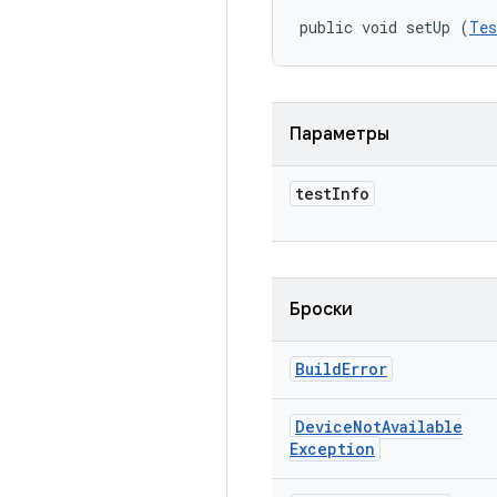
public void setUp (
Tes
Параметры
test
Info
Броски
Build
Error
Device
Not
Available
Exception