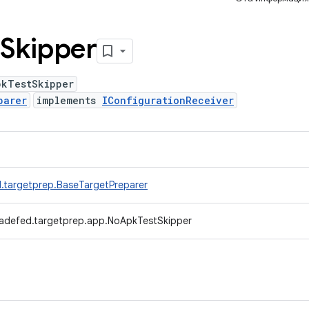
Skipper
pkTestSkipper
parer
implements
IConfigurationReceiver
.targetprep.BaseTargetPreparer
radefed.targetprep.app.NoApkTestSkipper