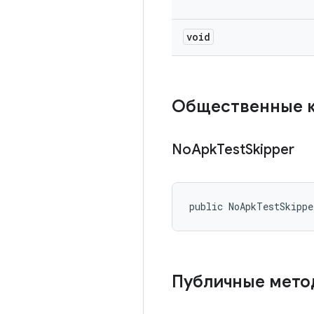
void
Общественные 
No
Apk
Test
Skipper
public NoApkTestSkipp
Публичные мет