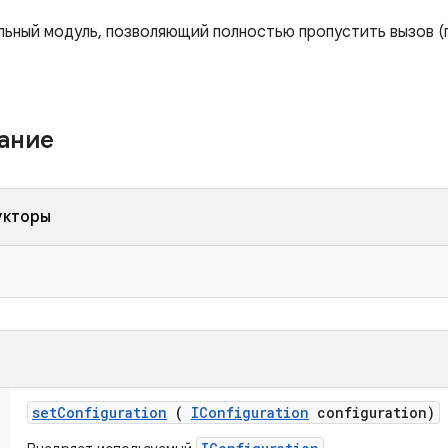
ьный модуль, позволяющий полностью пропустить вызов (п
жание
укторы
set
Configuration
(
IConfiguration
configuration)