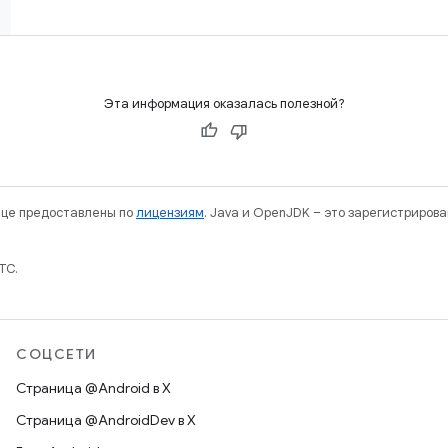
Эта информация оказалась полезной?
нице предоставлены по
лицензиям
. Java и OpenJDK – это зарегистриров
TC.
СОЦСЕТИ
Страница @Android в X
Страница @AndroidDev в X