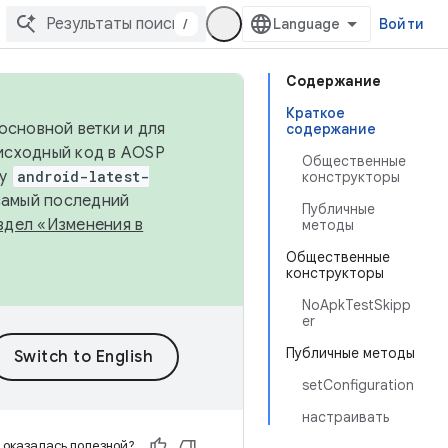
/
Войти
Содержание
Краткое
основной ветки и для
содержание
исходный код в AOSP
Общественные
ку
android-latest-
конструкторы
 самый последний
Публичные
здел «Изменения в
методы
Общественные
конструкторы
NoApkTestSkipp
er
Публичные методы
setConfiguration
настраивать
 оказалась полезной?