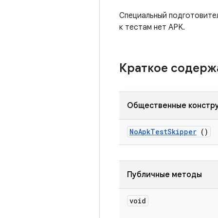
Специальный подготовител
к тестам нет APK.
Краткое содер
Общественные констр
No
Apk
Test
Skipper
()
Публичные методы
void