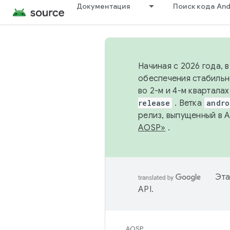
Документация
Поиск кода And
Начиная с 2026 года, 
обеспечения стабильн
во 2-м и 4-м квартала
release
. Ветка
andro
релиз, выпущенный в 
AOSP»
.
Эта
API
.
AOSP