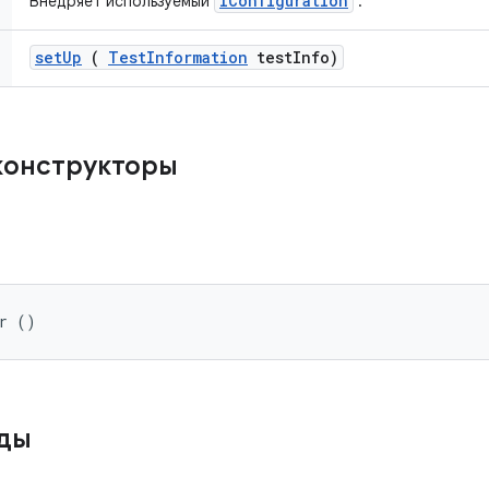
IConfiguration
Внедряет используемый
.
set
Up
(
Test
Information
test
Info)
конструкторы
er ()
оды