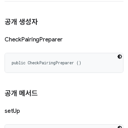
공개 생성자
Check
Pairing
Preparer
public CheckPairingPreparer ()
공개 메서드
set
Up