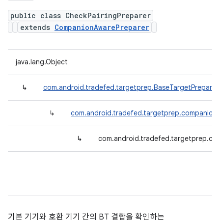
public class CheckPairingPreparer
extends
CompanionAwarePreparer
java.lang.Object
↳
com.android.tradefed.targetprep.BaseTargetPreparer
↳
com.android.tradefed.targetprep.companion
↳
com.android.tradefed.targetprep.co
기본 기기와 호환 기기 간의 BT 결합을 확인하는