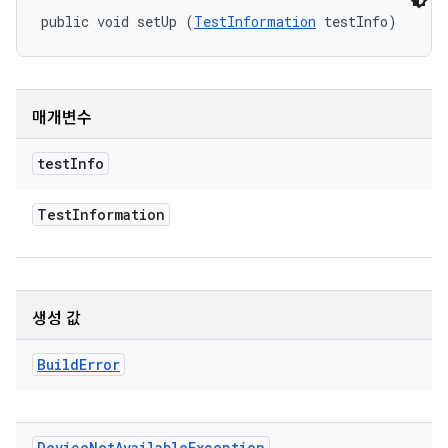
public void setUp (
TestInformation
 testInfo)
매개변수
test
Info
Test
Information
생성 값
Build
Error
Device
Not
Available
Exception