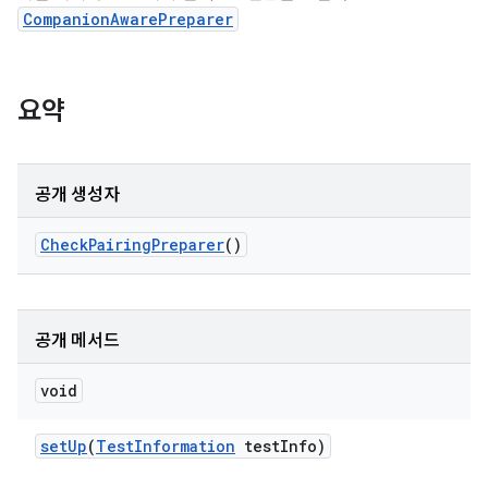
CompanionAwarePreparer
요약
공개 생성자
Check
Pairing
Preparer
()
공개 메서드
void
set
Up
(
Test
Information
test
Info)