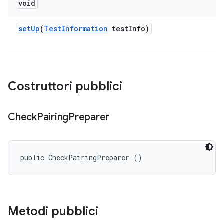
void
set
Up
(
Test
Information
test
Info)
Costruttori pubblici
Check
Pairing
Preparer
public CheckPairingPreparer ()
Metodi pubblici