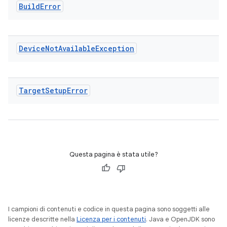
Build
Error
Device
Not
Available
Exception
Target
Setup
Error
Questa pagina è stata utile?
I campioni di contenuti e codice in questa pagina sono soggetti alle
licenze descritte nella
Licenza per i contenuti
. Java e OpenJDK sono