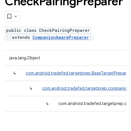
Check
Pairing
Preparer
public class CheckPairingPreparer
extends
CompanionAwarePreparer
java.lang.Object
↳
com.android.tradefed.targetprep.BaseTargetPreparer
↳
com.android.tradefed.targetprep.companion
↳
com.android.tradefed.targetprep.co