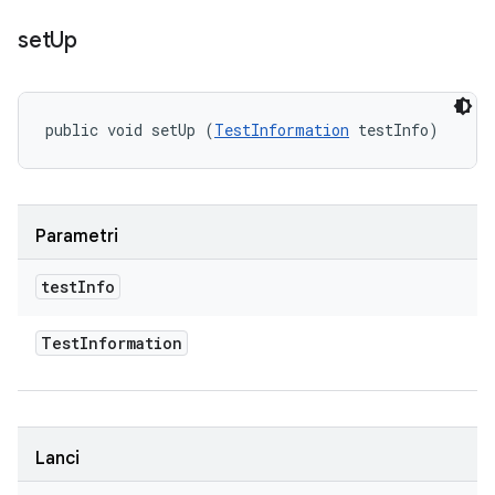
set
Up
public void setUp (
TestInformation
 testInfo)
Parametri
test
Info
Test
Information
Lanci