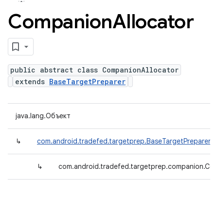
Companion
Allocator
public abstract class CompanionAllocator
extends
BaseTargetPreparer
java.lang.Объект
↳
com.android.tradefed.targetprep.BaseTargetPreparer
↳
com.android.tradefed.targetprep.companion.Com