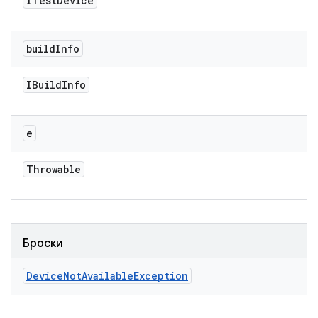
ITest
Device
build
Info
IBuild
Info
e
Throwable
Броски
Device
Not
Available
Exception