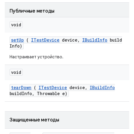
Публичные методы
void
set
Up
(
ITest
Device
device
,
IBuild
Info
build
Info)
Настраивает устройство.
void
tear
Down
(
ITest
Device
device
,
IBuild
Info
build
Info
,
Throwable e)
Защищенные методы