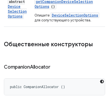
abstract
get
Companion
Device
Selection
Device
Options
()
Selection
DeviceSelectionOptions
Опишите
Options
для сопутствующего устройства.
Общественные конструкторы
Companion
Allocator
public CompanionAllocator ()