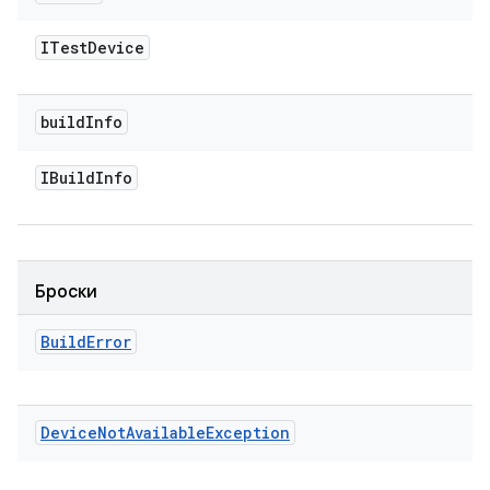
ITest
Device
build
Info
IBuild
Info
Броски
Build
Error
Device
Not
Available
Exception