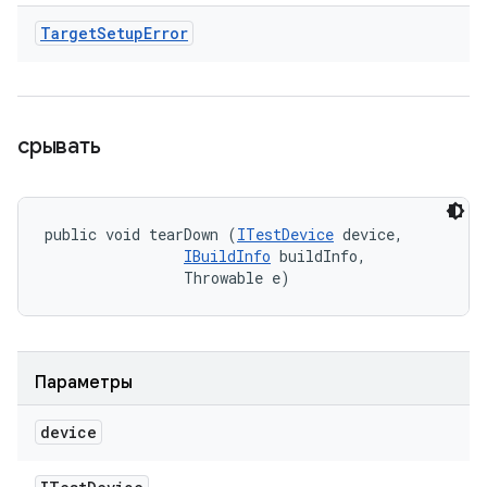
Target
Setup
Error
срывать
public void tearDown (
ITestDevice
 device, 

IBuildInfo
 buildInfo, 

                Throwable e)
Параметры
device