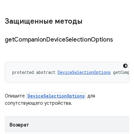
Защищенные методы
get
Companion
Device
Selection
Options
protected abstract 
DeviceSelectionOptions
 getCompa
Опишите
DeviceSelectionOptions
для
сопутствующего устройства.
Возврат