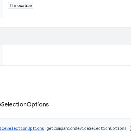
Throwable
e
Selection
Options
iceSelectionOptions
 getCompanionDeviceSelectionOptions 