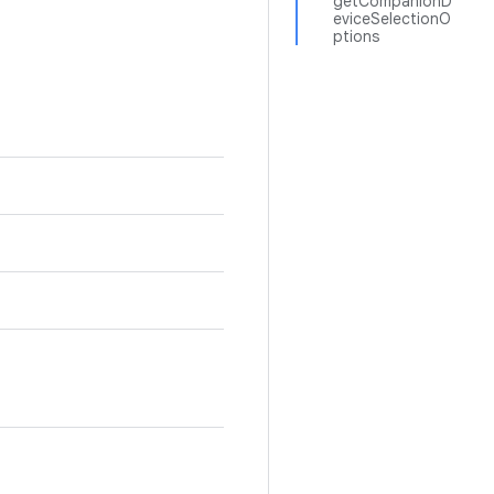
getCompanionD
eviceSelectionO
ptions