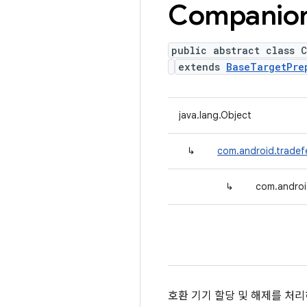
Companio
public abstract class 
extends
BaseTargetPre
java.lang.Object
↳
com.android.tradef
↳
com.androi
호환 기기 할당 및 해제를 처