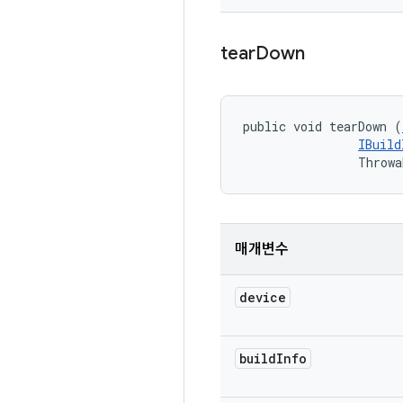
tear
Down
public void tearDown (
IBuild
                Throwa
매개변수
device
build
Info