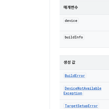
매개변수
device
build
Info
생성 값
Build
Error
Device
Not
Available
Exception
Target
Setup
Error