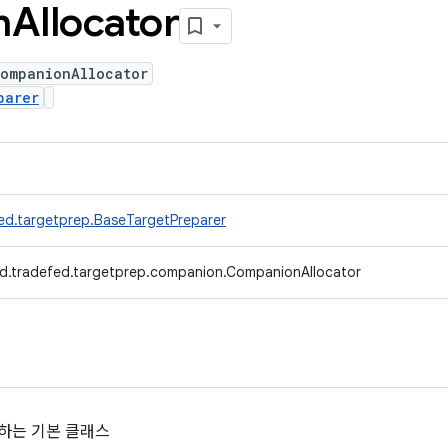
n
Allocator
CompanionAllocator
parer
ed.targetprep.BaseTargetPreparer
d.tradefed.targetprep.companion.CompanionAllocator
리하는 기본 클래스