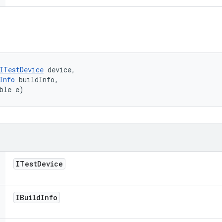
ITestDevice
 device, 

Info
 buildInfo, 

ble e)
ITest
Device
IBuild
Info