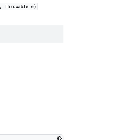
,
Throwable e)