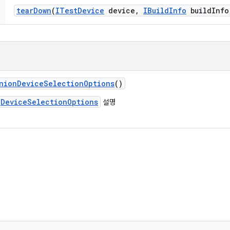
tear
Down
(
ITest
Device
device
,
IBuild
Info
build
Info
nion
Device
Selection
Options
()
DeviceSelectionOptions
설명