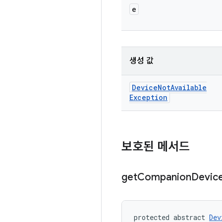
e
생성 값
Device
Not
Available
Exception
보호된 메서드
get
Companion
Devic
protected abstract 
Dev