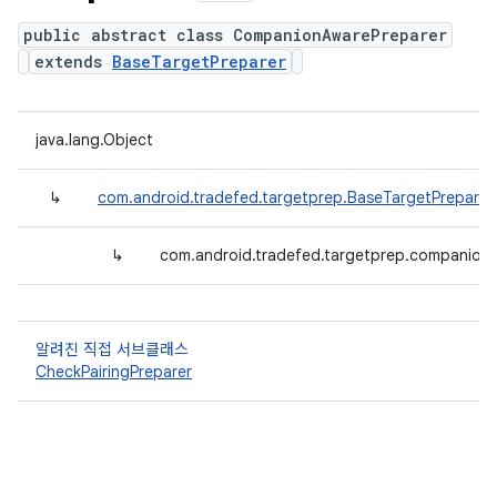
public abstract class CompanionAwarePreparer
extends
BaseTargetPreparer
java.lang.Object
↳
com.android.tradefed.targetprep.BaseTargetPreparer
↳
com.android.tradefed.targetprep.companion
알려진 직접 서브클래스
CheckPairingPreparer