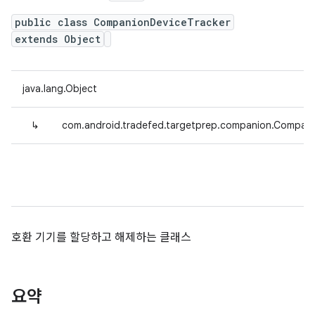
public class CompanionDeviceTracker
extends Object
java.lang.Object
↳
com.android.tradefed.targetprep.companion.Compani
호환 기기를 할당하고 해제하는 클래스
요약