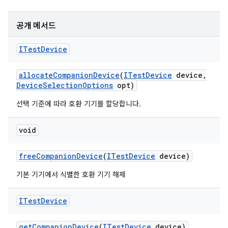
공개 메서드
ITest
Device
allocate
Companion
Device
(
ITest
Device
device
,
Device
Selection
Options
opt)
선택 기준에 따라 호환 기기를 할당합니다.
void
free
Companion
Device
(
ITest
Device
device)
기본 기기에서 식별한 호환 기기 해제
ITest
Device
get
Companion
Device
(
ITest
Device
device)