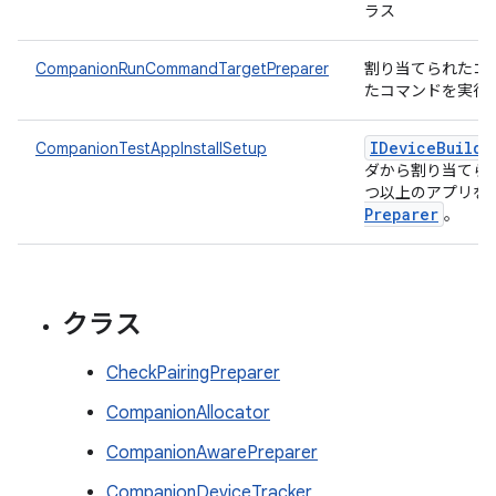
ラス
CompanionRunCommandTargetPreparer
割り当てられたコ
たコマンドを実行
IDevice
Build
I
CompanionTestAppInstallSetup
ダから割り当てられ
つ以上のアプリを
Preparer
。
クラス
CheckPairingPreparer
CompanionAllocator
CompanionAwarePreparer
CompanionDeviceTracker