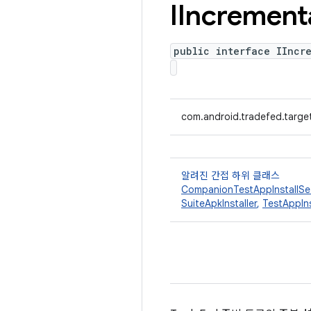
IIncrement
public interface IIncr
com.android.tradefed.targe
알려진 간접 하위 클래스
CompanionTestAppInstallSe
SuiteApkInstaller
,
TestAppIn