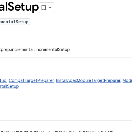
al
Setup
ementalSetup
tprep.incremental.IIncrementalSetup
tup
,
CompatTargetPreparer
,
InstallApexModuleTargetPreparer
,
Modu
stallSetup