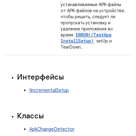
устанавливаемые APK-файлы
от APK-файлов на устройстве,
чтобы решить, следует ли
пропускать установку и
удаление приложения во
ERROR(
/
Test
App
время
Install
Setup)
setUp и
TearDown.
Интерфейсы
IIncrementalSetup
Классы
ApkChangeDetector