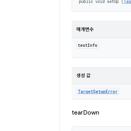
public void setUp (
Tes
매개변수
test
Info
생성 값
Target
Setup
Error
tear
Down