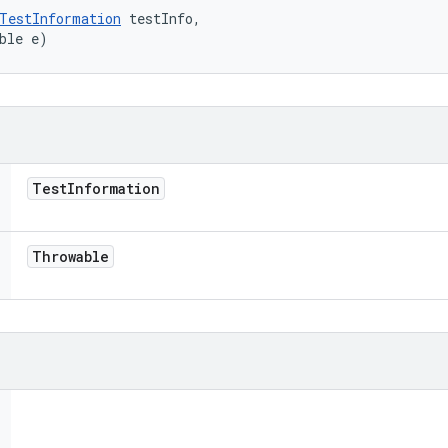
TestInformation
 testInfo, 

ble e)
Test
Information
Throwable