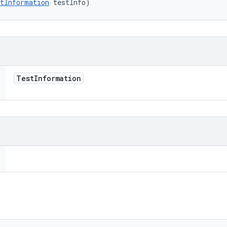
tInformation
 testInfo)
Test
Information