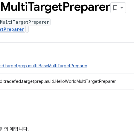
d
Multi
Target
Preparer
dMultiTargetPreparer
etPreparer
ed.targetprep.multi.BaseMultiTargetPreparer
d.tradefed.targetprep.multi.HelloWorldMultiTargetPreparer
현의 예입니다.