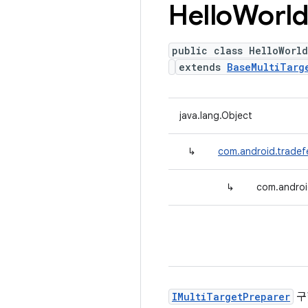
Hello
Worl
public class HelloWorl
extends
BaseMultiTarg
java.lang.Object
↳
com.android.tradef
↳
com.androi
IMultiTargetPreparer
구