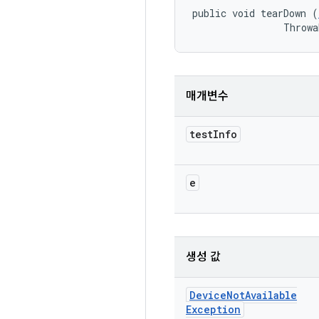
public void tearDown (
                Throwa
매개변수
test
Info
e
생성 값
Device
Not
Available
Exception