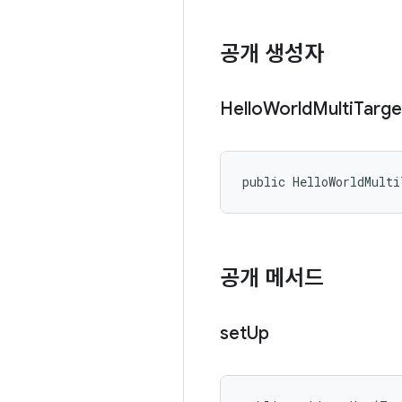
공개 생성자
Hello
World
Multi
Targe
public HelloWorldMult
공개 메서드
set
Up