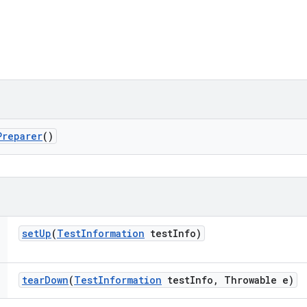
Preparer
()
set
Up
(
Test
Information
test
Info)
tear
Down
(
Test
Information
test
Info
,
Throwable e)