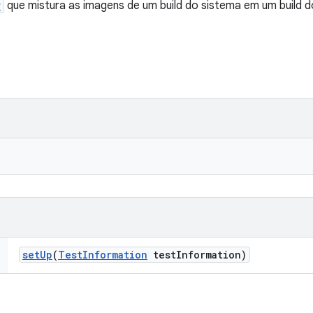
r
que mistura as imagens de um build do sistema em um build do
set
Up
(
Test
Information
test
Information)