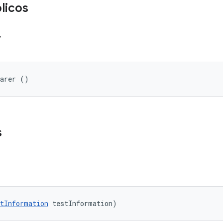
licos
r
parer ()
s
tInformation
 testInformation)