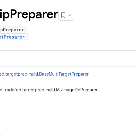
ip
Preparer
ipPreparer
etPreparer
ed.targetprep.multi.BaseMultiTargetPreparer
d.tradefed.targetprep.multi.MixImageZipPreparer