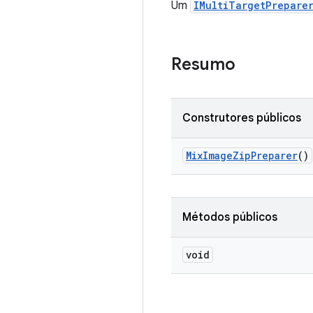
Um
IMultiTargetPrepare
Resumo
Construtores públicos
Mix
Image
Zip
Preparer
()
Métodos públicos
void