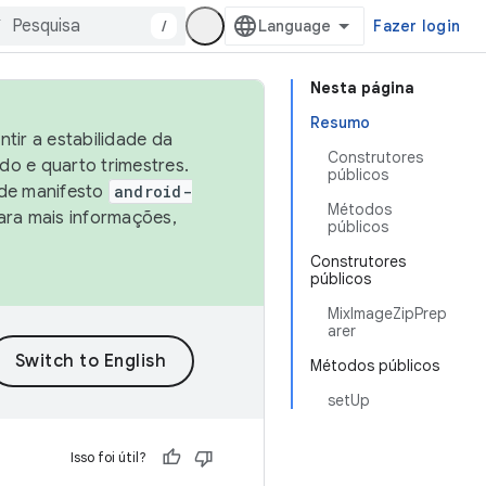
/
Fazer login
Nesta página
Resumo
tir a estabilidade da
Construtores
o e quarto trimestres.
públicos
 de manifesto
android-
Métodos
ara mais informações,
públicos
Construtores
públicos
MixImageZipPrep
arer
Métodos públicos
setUp
Isso foi útil?