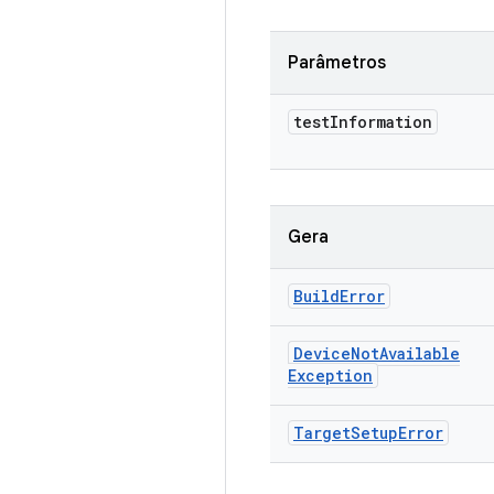
Parâmetros
test
Information
Gera
Build
Error
Device
Not
Available
Exception
Target
Setup
Error