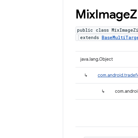
Mix
Image
Z
public class MixImageZ
extends
BaseMultiTarg
java.lang.Object
↳
com.android.tradef
↳
com.androi