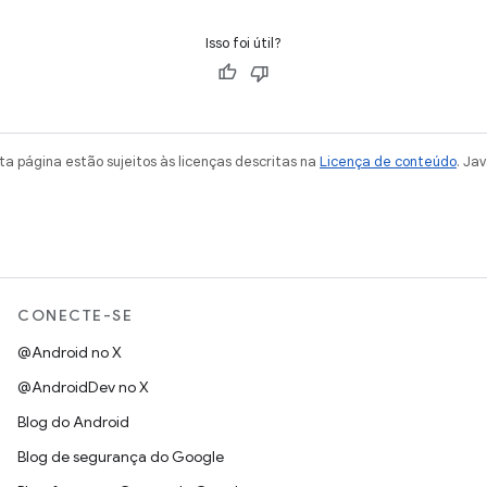
Isso foi útil?
a página estão sujeitos às licenças descritas na
Licença de conteúdo
. Ja
CONECTE-SE
@Android no X
@AndroidDev no X
Blog do Android
Blog de segurança do Google