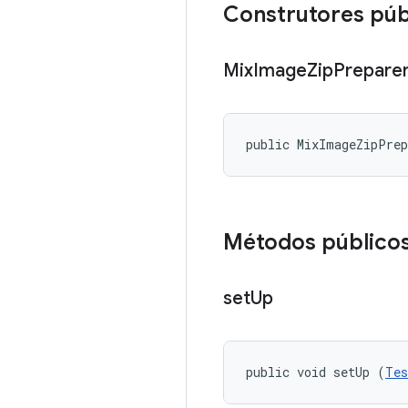
Construtores púb
Mix
Image
Zip
Prepare
public MixImageZipPre
Métodos público
set
Up
public void setUp (
Tes