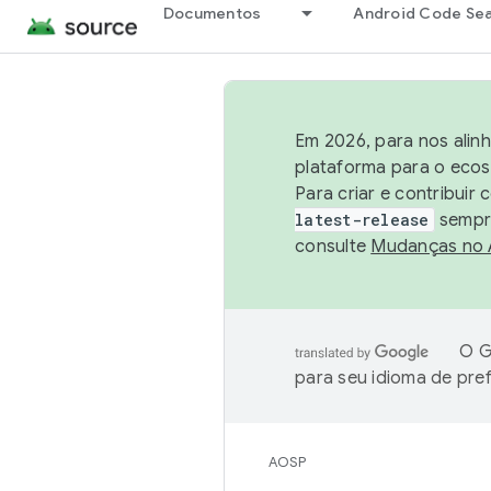
Documentos
Android Code Se
Em 2026, para nos alin
plataforma para o ecos
Para criar e contribuir
latest-release
sempre
consulte
Mudanças no
O G
para seu idioma de pre
AOSP