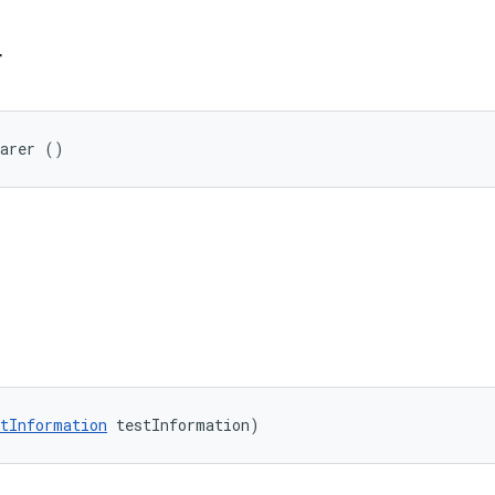
r
parer ()
tInformation
 testInformation)