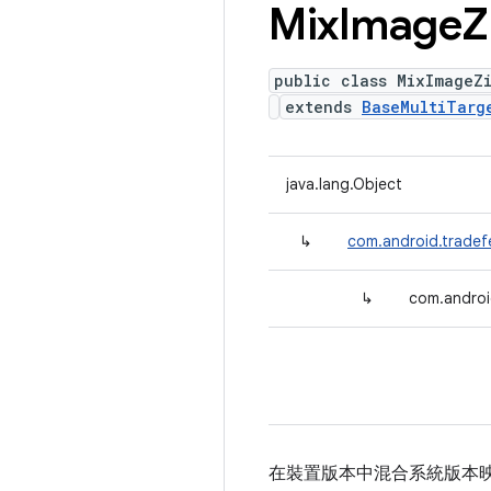
Mix
Image
Z
public class MixImageZ
extends
BaseMultiTarg
java.lang.Object
↳
com.android.tradef
↳
com.androi
在裝置版本中混合系統版本