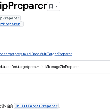
ip
Preparer
ipPreparer
etPreparer
ed.targetprep.multi.BaseMultiTargetPreparer
d.tradefed.targetprep.multi.MixImageZipPreparer
映像檔的
IMultiTargetPreparer
。