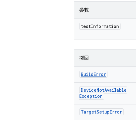
參數
test
Information
擲回
Build
Error
Device
Not
Available
Exception
Target
Setup
Error