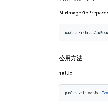
Mix
Image
Zip
Prepare
public MixImageZipPre
公用方法
set
Up
public void setUp (
Tes