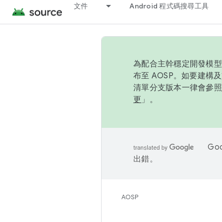
文件
Android 程式碼搜尋工具
為配合主幹穩定開發模型，
布至 AOSP。如要建構及
清單分支版本一律會參照推
更
」。
Go
出錯。
AOSP