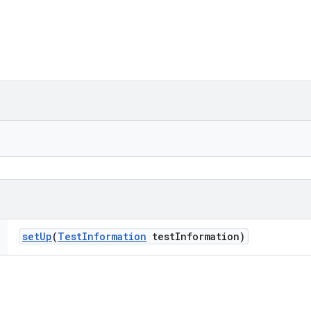
set
Up
(
Test
Information
test
Information)