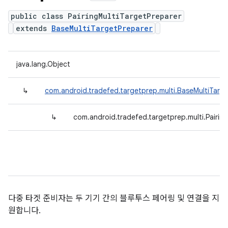
public class PairingMultiTargetPreparer
extends
BaseMultiTargetPreparer
java.lang.Object
↳
com.android.tradefed.targetprep.multi.BaseMultiTarg
↳
com.android.tradefed.targetprep.multi.Pairin
다중 타겟 준비자는 두 기기 간의 블루투스 페어링 및 연결을 지
원합니다.