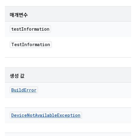
매개변수
test
Information
Test
Information
생성 값
Build
Error
Device
Not
Available
Exception