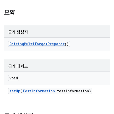
요약
공개 생성자
Pairing
Multi
Target
Preparer
()
공개 메서드
void
set
Up
(
Test
Information
test
Information)