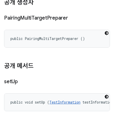
공개 생성자
Pairing
Multi
Target
Preparer
public PairingMultiTargetPreparer ()
공개 메서드
set
Up
public void setUp (
TestInformation
 testInformation