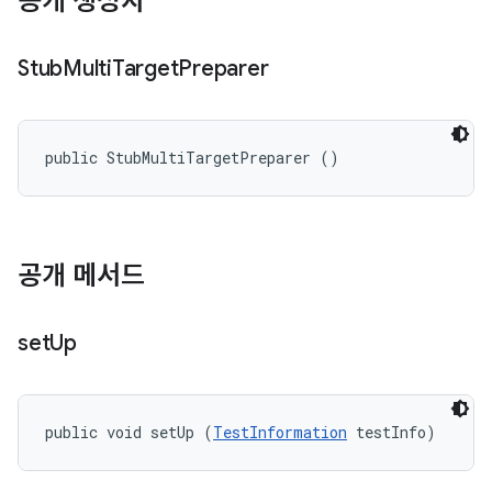
공개 생성자
Stub
Multi
Target
Preparer
public StubMultiTargetPreparer ()
공개 메서드
set
Up
public void setUp (
TestInformation
 testInfo)