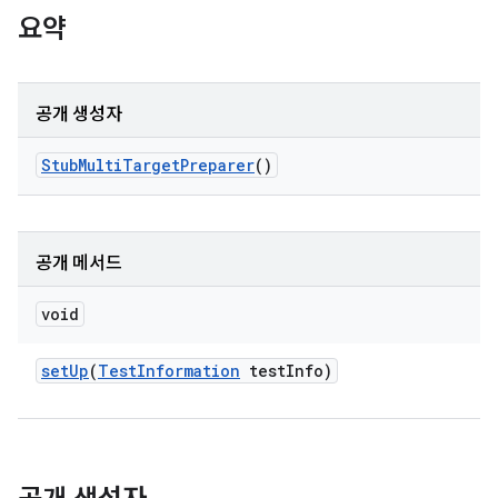
요약
공개 생성자
Stub
Multi
Target
Preparer
()
공개 메서드
void
set
Up
(
Test
Information
test
Info)