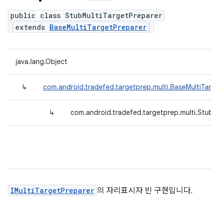
public class StubMultiTargetPreparer
extends
BaseMultiTargetPreparer
java.lang.Object
↳
com.android.tradefed.targetprep.multi.BaseMultiTarg
↳
com.android.tradefed.targetprep.multi.StubM
IMultiTargetPreparer
의 자리표시자 빈 구현입니다.