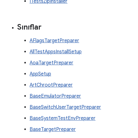
ITestsZipInstaller
Sınıflar
AFlagsTargetPreparer
AllTestAppsInstallSetup
AoaTargetPreparer
AppSetup
ArtChrootPreparer
BaseEmulatorPreparer
BaseSwitchUserTargetPreparer
BaseSystemTestEnvPreparer
BaseTargetPreparer