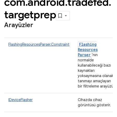
com
.
android
.
tradefed
.
targetprep
Arayüzler
Flashing
FlashingResourcesParser.Constraint
Resources
Parser
'nın
normalde
kullanabileceği bazı
kaynakları
yoksaymasına olanak
tanımayı amaçlayan
bir filtreleme arayüzü
IDeviceFlasher
Cihazda cihaz
görüntüsü gösterir.