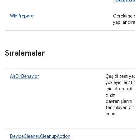
WifiPreparer
Gerekirse ci
yapılandıran 
Sıralamalar
AltDirBehavior
Çeşitli test yapıs
yükleyicileri/iticile
için alternatif
dizin
davranışlarını
tanımlayan bir
enum
DeviceCleaner.CleanupAction