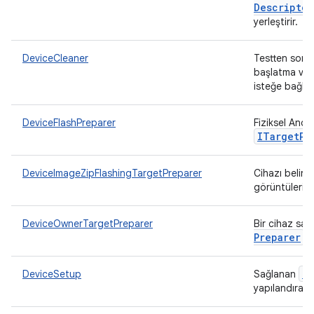
Descriptor
yerleştirir.
DeviceCleaner
Testten sonra
başlatma veya
isteğe bağlı o
DeviceFlashPreparer
Fiziksel And
ITarget
Pr
DeviceImageZipFlashingTargetPreparer
Cihazı belirl
görüntüleriyl
DeviceOwnerTargetPreparer
Bir cihaz sah
Preparer
.
O
DeviceSetup
Sağlanan
yapılandıran