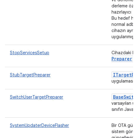
derleme özelli
hazırlayıcı
Bu hedef hazı
normal adb m
cihazın aynı
uygulanmış şe
StopServicesSetup
Cihazdaki hi
Preparer
.
ITarget
Pr
StubTargetPreparer
uygulaması.
Base
Switc
SwitchUserTargetPreparer
varsayılan uy
sınıfın Javad
SystemUpdaterDeviceFlasher
Bir OTA günc
sistem görün
güncelleyici