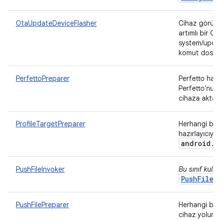
OtaUpdateDeviceFlasher
Cihaz görünt
artımlı bir O
system/updat
komut dosyası
PerfettoPreparer
Perfetto hazı
Perfetto'nun 
cihaza aktarı
ProfileTargetPreparer
Herhangi bir p
hazırlayıcıyı
android
.
o
PushFileInvoker
Bu sınıf kulla
PushFileP
PushFilePreparer
Herhangi bir
cihaz yoluna