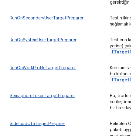
gerektiğini be
RunOnSecondaryUserTargetPreparer
Testin ikincil 
sağlamak içi
RunOnSystemUserTargetPreparer
Testlerin kull
yerine) çalışt
ITarget
Pr
RunOnWorkProfileTargetPreparer
Kurulum sırası
bu kullanıcıda
ITarget
Pr
SemaphoreTokenTargetPreparer
Bu, tradefed
serileştirmek
bir hazırlayıc
SideloadOtaTargetPreparer
Belirtilen OT
paketi uygula
ve derleme bi