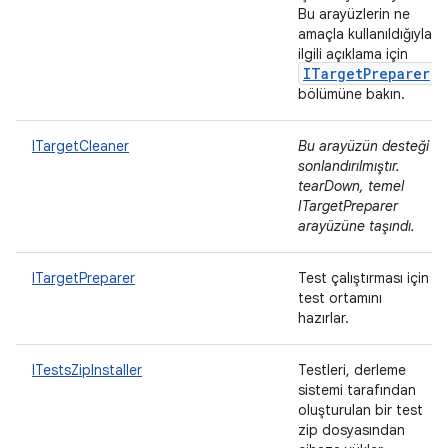
Bu arayüzlerin ne
amaçla kullanıldığıyla
ilgili açıklama için
ITargetPreparer
bölümüne bakın.
ITargetCleaner
Bu arayüzün desteği
sonlandırılmıştır.
tearDown, temel
ITargetPreparer
arayüzüne taşındı.
ITargetPreparer
Test çalıştırması için
test ortamını
hazırlar.
ITestsZipInstaller
Testleri, derleme
sistemi tarafından
oluşturulan bir test
zip dosyasından