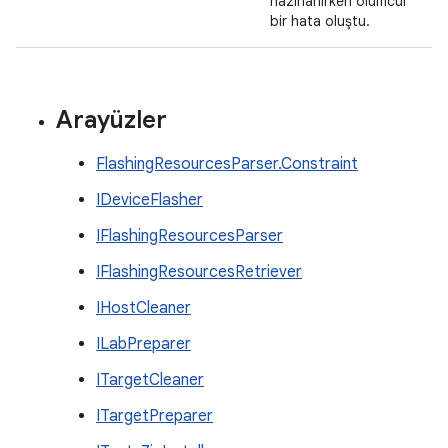
hazırlanırken ölümcül
bir hata oluştu.
Arayüzler
FlashingResourcesParser.Constraint
IDeviceFlasher
IFlashingResourcesParser
IFlashingResourcesRetriever
IHostCleaner
ILabPreparer
ITargetCleaner
ITargetPreparer