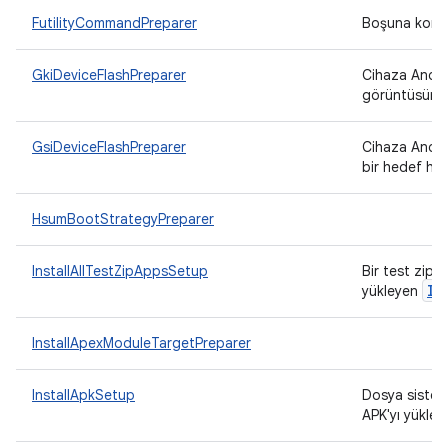
FutilityCommandPreparer
Boşuna komut
GkiDeviceFlashPreparer
Cihaza Andro
görüntüsünü y
GsiDeviceFlashPreparer
Cihaza Andro
bir hedef haz
HsumBootStrategyPreparer
InstallAllTestZipAppsSetup
Bir test zip 
IT
yükleyen
InstallApexModuleTargetPreparer
InstallApkSetup
Dosya sistem
APK'yı yükley