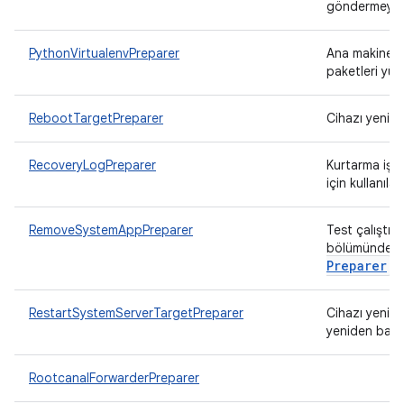
göndermeye ç
PythonVirtualenvPreparer
Ana makinede 
paketleri yük
RebootTargetPreparer
Cihazı yenide
RecoveryLogPreparer
Kurtarma işl
için kullanıla
RemoveSystemAppPreparer
Test çalıştır
bölümünden k
Preparer
.
RestartSystemServerTargetPreparer
Cihazı yenid
yeniden başla
RootcanalForwarderPreparer