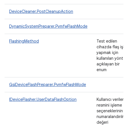
DeviceCleaner.PostCleanupAction
DynamicSystemPreparer.PvmfwFlashMode
FlashingMethod
Test edilen
cihazda flaş işle
yapmak için
kullanılan yöntem
açıklayan bir
enum
GsiDeviceFlashPreparer.PvmfwFlashMode
IDeviceFlasher.UserDataFlashOption
Kullanıcı verileri
resmini işleme
seçeneklerinin
numaralandırılmı
değeri