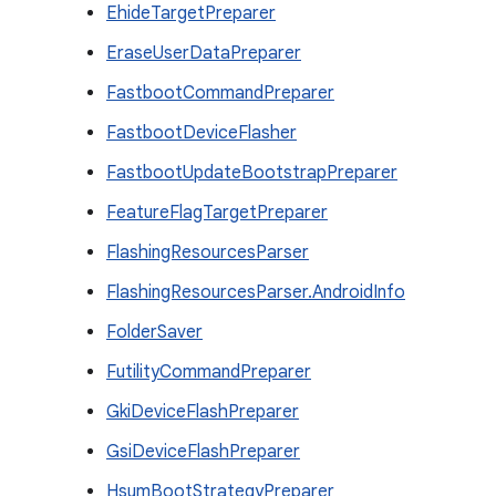
EhideTargetPreparer
EraseUserDataPreparer
FastbootCommandPreparer
FastbootDeviceFlasher
FastbootUpdateBootstrapPreparer
FeatureFlagTargetPreparer
FlashingResourcesParser
FlashingResourcesParser.AndroidInfo
FolderSaver
FutilityCommandPreparer
GkiDeviceFlashPreparer
GsiDeviceFlashPreparer
HsumBootStrategyPreparer