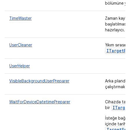
bölümüne yerl
TimeWaster
Zaman kaybın
başlatılmasın
hazırlayıcı.
UserCleaner
Yıkım sırasında
ITarget
Pr
UserHelper
VisibleBackgroundUserPreparer
Arka planda b
çalıştırmak iç
WaitForDeviceDatetimePreparer
Cihazda tarih
ITarget
bir
İsteğe bağlı 
içinde tarih 
TargetSet