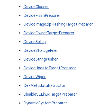
DeviceCleaner
DeviceFlashPreparer
DeviceImageZipFlashingTargetPreparer
DeviceOwnerTargetPreparer
DeviceSetup
DeviceStorageFiller
DeviceStringPusher
DeviceUpdateTargetPreparer
DeviceWiper
DexMetadataExtractor
DisableSELinuxTargetPreparer
DynamicSystemPreparer