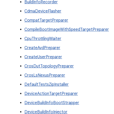
BuildInfoRecorder
CdmaDeviceFlasher
CompatTargetPreparer
CompileBootImageWithSpeedTargetPreparer
CpuThrottlingWaiter
CreateAvdPreparer
CreateUserPreparer
CrosDutTopologyPreparer
CrosLsNexusPreparer
DefaultTestsZipInstaller
DeviceActionTargetPreparer
DeviceBuildInfoBootStrapper
DeviceBuildInfoInjector