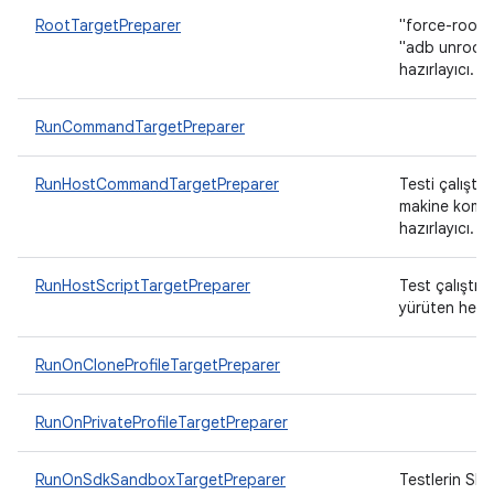
RootTargetPreparer
"force-root"
"adb unroot" 
hazırlayıcı.
RunCommandTargetPreparer
RunHostCommandTargetPreparer
Testi çalışt
makine komutl
hazırlayıcı.
RunHostScriptTargetPreparer
Test çalıştı
yürüten hedef
RunOnCloneProfileTargetPreparer
RunOnPrivateProfileTargetPreparer
RunOnSdkSandboxTargetPreparer
Testlerin SDK