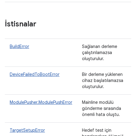
İstisnalar
BuildError
Sağlanan derleme
çalıştırılamazsa
oluşturulur.
DeviceFailedToBootError
Bir derleme yüklenen
cihaz başlatılamazsa
oluşturulur.
ModulePusher.ModulePushError
Mainline modülü
gönderme sırasında
önemli hata oluştu.
TargetSetupError
Hedef test için