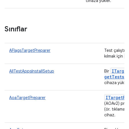
cihaza yükler.
Sınıflar
AFlagsTargetPreparer
Test çalıştır
a
kılmak için
ITarget
AllTestAppsInstallSetup
Bir
get
Tests
Di
cihaza yükler
ITarget
Pr
AoaTargetPreparer
(AOAv2) proto
(ör. tıklamal
cihaz.