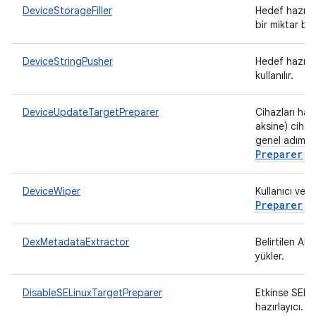
DeviceStorageFiller
Hedef hazırla
bir miktar boş
DeviceStringPusher
Hedef hazırla
kullanılır.
DeviceUpdateTargetPreparer
Cihazları har
aksine) cihaz 
genel adımlar
Preparer
.
DeviceWiper
Kullanıcı veri
Preparer
DexMetadataExtractor
Belirtilen APK
yükler.
DisableSELinuxTargetPreparer
Etkinse SELin
hazırlayıcı.