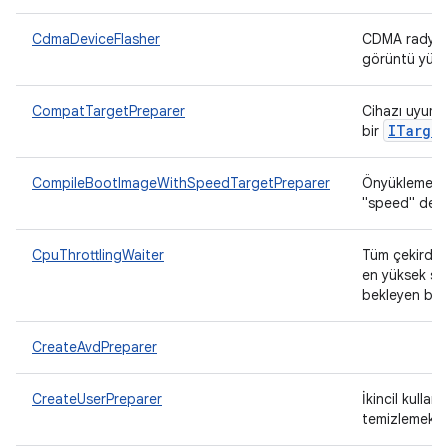
CdmaDeviceFlasher
CDMA radyolu
görüntü yükle
CompatTargetPreparer
Cihazı uyumlu
ITarget
bir
CompileBootImageWithSpeedTargetPreparer
Önyükleme sı
"speed" derley
CpuThrottlingWaiter
Tüm çekirdek
en yüksek se
bekleyen bir
CreateAvdPreparer
CreateUserPreparer
İkincil kulla
temizlemek iç