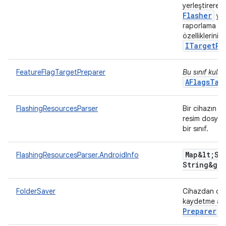
yerleştirerek
Flasher
yük
raporlama am
özelliklerini 
ITarget
Pr
FeatureFlagTargetPreparer
Bu sınıf kulla
AFlagsTar
FlashingResourcesParser
Bir cihazın f
resim dosyalar
bir sınıf.
Map&lt;St
FlashingResourcesParser.AndroidInfo
String&gt;
FolderSaver
Cihazdan dizi
kaydetme ar
Preparer
.