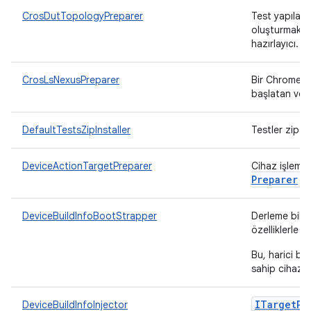
CrosDutTopologyPreparer
Test yapıland
oluşturmak iç
hazırlayıcı.
CrosLsNexusPreparer
Bir ChromeOS
başlatan ve d
DefaultTestsZipInstaller
Testler zip y
DeviceActionTargetPreparer
Cihaz işlemle
Preparer
.
DeviceBuildInfoBootStrapper
Derleme bilgi
özelliklerle d
Bu, harici bi
sahip cihazlar
ITarget
Pr
DeviceBuildInfoInjector