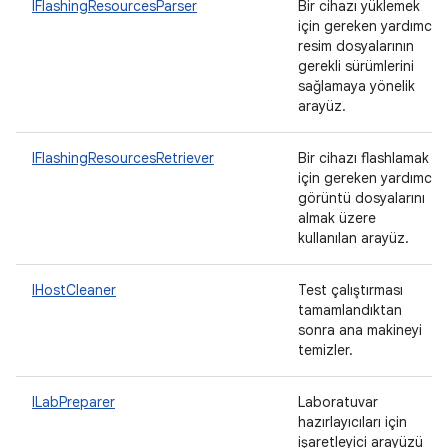
IFlashingResourcesParser
Bir cihazı yüklemek
için gereken yardımcı
resim dosyalarının
gerekli sürümlerini
sağlamaya yönelik
arayüz.
IFlashingResourcesRetriever
Bir cihazı flashlamak
için gereken yardımcı
görüntü dosyalarını
almak üzere
kullanılan arayüz.
IHostCleaner
Test çalıştırması
tamamlandıktan
sonra ana makineyi
temizler.
ILabPreparer
Laboratuvar
hazırlayıcıları için
işaretleyici arayüzü