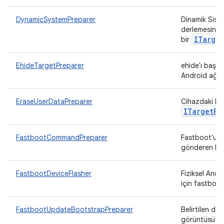
DynamicSystemPreparer
Dinamik Sist
derlemesinin
ITarget
bir
EhideTargetPreparer
ehide'ı başla
Android ağ yı
EraseUserDataPreparer
Cihazdaki kull
ITarget
Pr
FastbootCommandPreparer
Fastboot'u t
gönderen hed
FastbootDeviceFlasher
Fiziksel And
için fastboot'
FastbootUpdateBootstrapPreparer
Belirtilen do
görüntüsü z