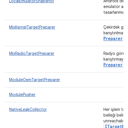
LocalEmulatorSnapshot
Android derl
emülatör anl
tasarlanmış 
MixKernelTargetPreparer
Çekirdek gör
karıştırılmas
Preparer
.
MixRadioTargetPreparer
Radyo görünt
karıştırmaya 
Preparer
.
ModuleOemTargetPreparer
ModulePusher
NativeLeakCollector
Her işlem tar
belleği belir
unreachable -
ITarget
Pr