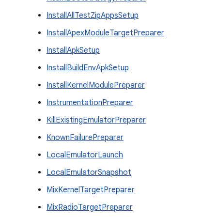
InstallAllTestZipAppsSetup
InstallApexModuleTargetPreparer
InstallApkSetup
InstallBuildEnvApkSetup
InstallKernelModulePreparer
InstrumentationPreparer
KillExistingEmulatorPreparer
KnownFailurePreparer
LocalEmulatorLaunch
LocalEmulatorSnapshot
MixKernelTargetPreparer
MixRadioTargetPreparer