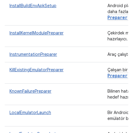
InstallBuildEnvApkSetup
Android plat
daha fazla te
Preparer
.
InstallKernelModulePreparer
Çekirdek modü
hazırlayıcı.
InstrumentationPreparer
Araç çalıştır
KillExistingEmulatorPreparer
Çalışan bir 
Preparer
.
KnownFailurePreparer
Bilinen hatay
hedef hazırla
LocalEmulatorLaunch
Bir Android 
emülatör baş