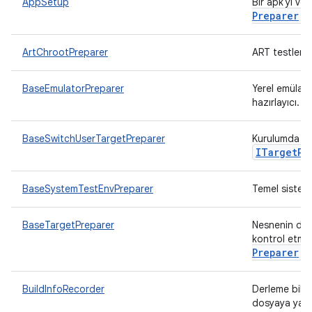
AppSetup
Bir apk'yı ve 
Preparer
.
ArtChrootPreparer
ART testleri 
BaseEmulatorPreparer
Yerel emülatö
hazırlayıcı.
BaseSwitchUserTargetPreparer
Kurulumda bel
ITarget
Pr
BaseSystemTestEnvPreparer
Temel sistem
BaseTargetPreparer
Nesnenin devr
kontrol etme
Preparer
iç
BuildInfoRecorder
Derleme bilgis
dosyaya yaz