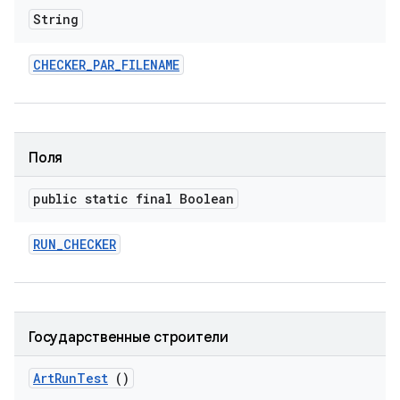
String
CHECKER
_
PAR
_
FILENAME
Поля
public static final Boolean
RUN
_
CHECKER
Государственные строители
Art
Run
Test
()