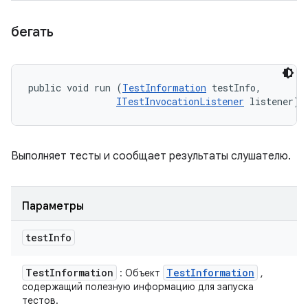
бегать
public void run (
TestInformation
 testInfo, 

ITestInvocationListener
 listener)
Выполняет тесты и сообщает результаты слушателю.
Параметры
test
Info
Test
Information
Test
Information
: Объект
,
содержащий полезную информацию для запуска
тестов.