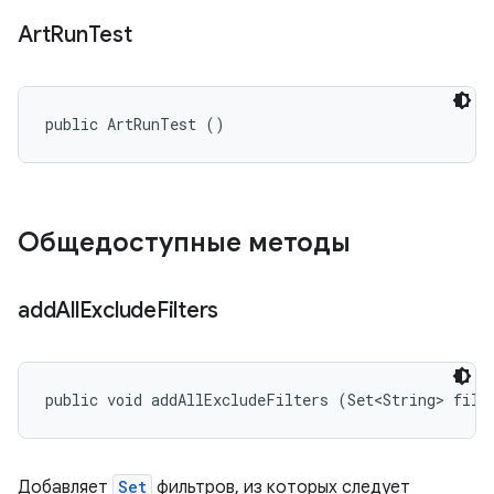
Art
Run
Test
public ArtRunTest ()
Общедоступные методы
add
All
Exclude
Filters
public void addAllExcludeFilters (Set<String> filt
Добавляет
Set
фильтров, из которых следует