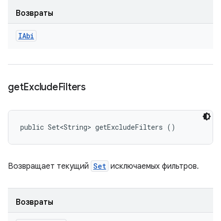
Возвраты
IAbi
get
Exclude
Filters
public Set<String> getExcludeFilters ()
Возвращает текущий
Set
исключаемых фильтров.
Возвраты