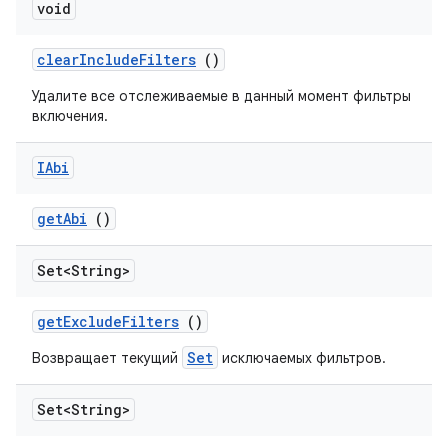
void
clear
Include
Filters
()
Удалите все отслеживаемые в данный момент фильтры
включения.
IAbi
get
Abi
()
Set<String>
get
Exclude
Filters
()
Set
Возвращает текущий
исключаемых фильтров.
Set<String>