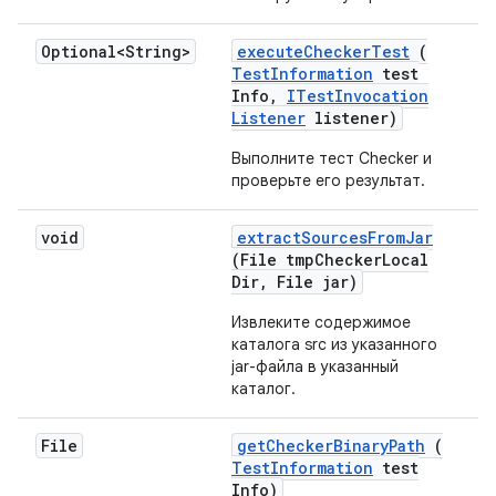
Optional<String>
execute
Checker
Test
(
Test
Information
test
Info
,
ITest
Invocation
Listener
listener)
Выполните тест Checker и
проверьте его результат.
void
extract
Sources
From
Jar
(File tmp
Checker
Local
Dir
,
File jar)
Извлеките содержимое
каталога src из указанного
jar-файла в указанный
каталог.
File
get
Checker
Binary
Path
(
Test
Information
test
Info)