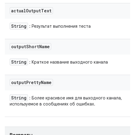
actual
Output
Text
String
: Результат выполнения теста
output
Short
Name
String
: Краткое название выходного канала
output
Pretty
Name
String
: Более красивое имя для выходного канала,
используемое в сообщениях об ошибках.