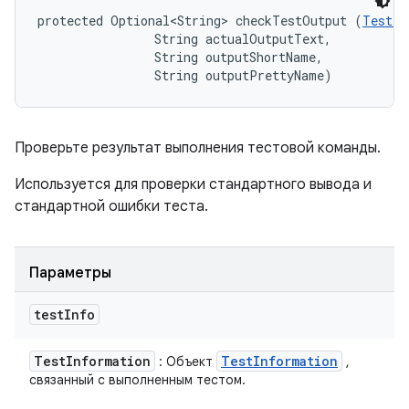
protected Optional<String> checkTestOutput (
TestIn
                String actualOutputText, 

                String outputShortName, 

                String outputPrettyName)
Проверьте результат выполнения тестовой команды.
Используется для проверки стандартного вывода и
стандартной ошибки теста.
Параметры
test
Info
Test
Information
Test
Information
: Объект
,
связанный с выполненным тестом.