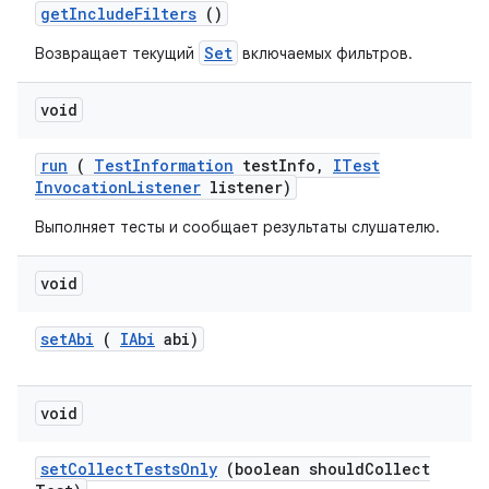
get
Include
Filters
()
Set
Возвращает текущий
включаемых фильтров.
void
run
(
Test
Information
test
Info
,
ITest
Invocation
Listener
listener)
Выполняет тесты и сообщает результаты слушателю.
void
set
Abi
(
IAbi
abi)
void
set
Collect
Tests
Only
(boolean should
Collect