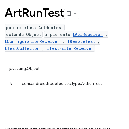
Art
Run
Test
public class ArtRunTest
extends Object
implements
IAbiReceiver
,
IConfigurationReceiver
,
IRemoteTest
,
ITestCollector
,
ITestFilterReceiver
java.lang.Object
↳
com.android.tradefed.testtype.ArtRunTest