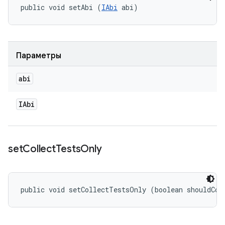
public void setAbi (
IAbi
 abi)
Параметры
abi
IAbi
set
Collect
Tests
Only
public void setCollectTestsOnly (boolean shouldCol