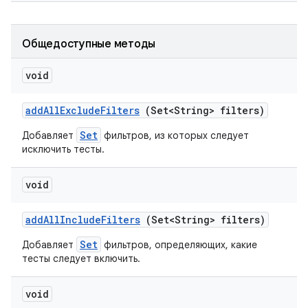
Общедоступные методы
void
add
All
Exclude
Filters
(Set<String> filters)
Set
Добавляет
фильтров, из которых следует
исключить тесты.
void
add
All
Include
Filters
(Set<String> filters)
Set
Добавляет
фильтров, определяющих, какие
тесты следует включить.
void