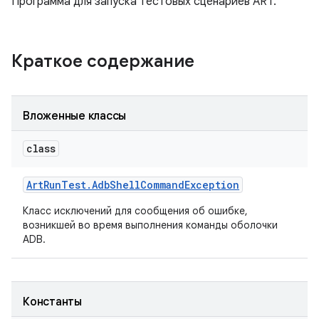
Программа для запуска тестовых сценариев ART.
Краткое содержание
Вложенные классы
class
Art
Run
Test
.
Adb
Shell
Command
Exception
Класс исключений для сообщения об ошибке,
возникшей во время выполнения команды оболочки
ADB.
Константы