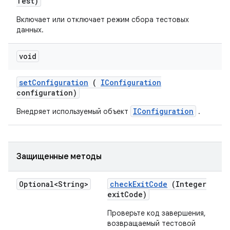
Test)
Включает или отключает режим сбора тестовых
данных.
void
set
Configuration
(
IConfiguration
configuration)
IConfiguration
Внедряет используемый объект
.
Защищенные методы
Optional<String>
check
Exit
Code
(Integer
exit
Code)
Проверьте код завершения,
возвращаемый тестовой