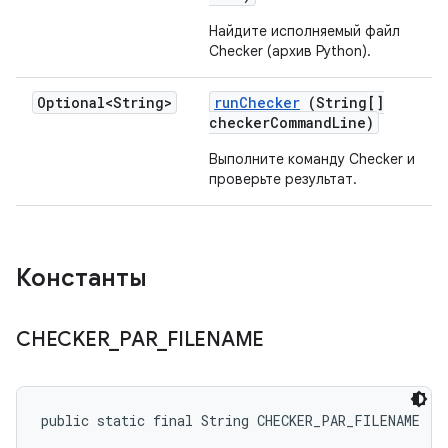
Найдите исполняемый файл
Checker (архив Python).
Optional<String>
run
Checker
(String[]
checker
Command
Line)
Выполните команду Checker и
проверьте результат.
Константы
CHECKER
_
PAR
_
FILENAME
public static final String CHECKER_PAR_FILENAME