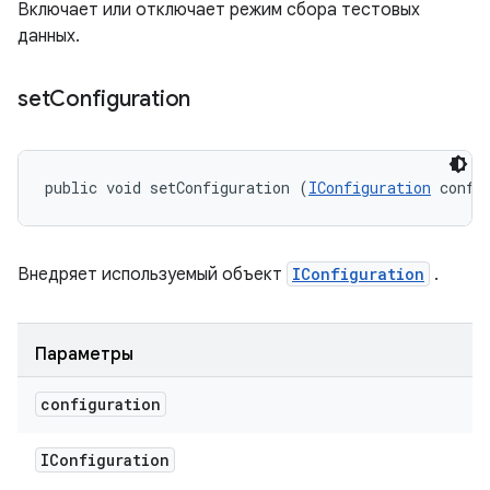
Включает или отключает режим сбора тестовых
данных.
set
Configuration
public void setConfiguration (
IConfiguration
 confi
Внедряет используемый объект
IConfiguration
.
Параметры
configuration
IConfiguration