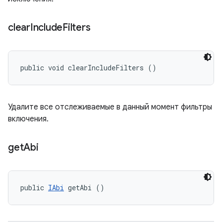
clear
Include
Filters
public void clearIncludeFilters ()
Удалите все отслеживаемые в данный момент фильтры
включения.
get
Abi
public 
IAbi
 getAbi ()