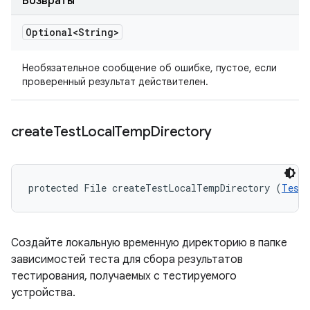
Возвраты
Optional<String>
Необязательное сообщение об ошибке, пустое, если
проверенный результат действителен.
create
Test
Local
Temp
Directory
protected File createTestLocalTempDirectory (
TestI
Создайте локальную временную директорию в папке
зависимостей теста для сбора результатов
тестирования, получаемых с тестируемого
устройства.