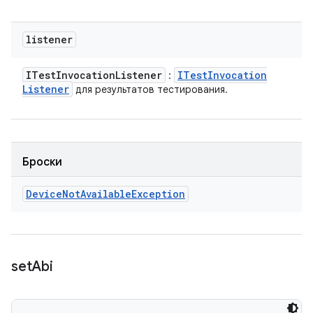
listener
ITest
Invocation
Listener
ITest
Invocation
:
Listener
для результатов тестирования.
Броски
Device
Not
Available
Exception
set
Abi