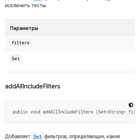
исключить тесты.
Параметры
filters
Set
add
All
Include
Filters
public void addAllIncludeFilters (Set<String> filt
Добавляет
Set
фильтров, определяющих, какие