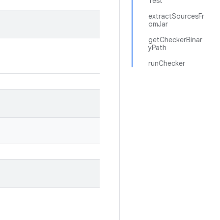
Test
extractSourcesFr
omJar
getCheckerBinar
yPath
runChecker