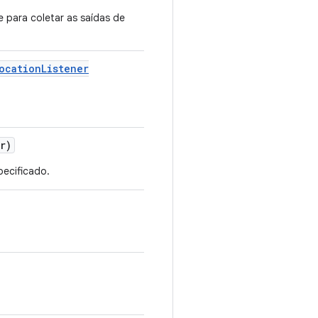
e para coletar as saídas de
ocation
Listener
r)
pecificado.