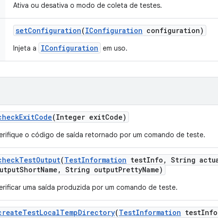
Ativa ou desativa o modo de coleta de testes.
set
Configuration
(
IConfiguration
configuration)
IConfiguration
Injeta a
em uso.
check
Exit
Code
(Integer exit
Code)
erifique o código de saída retornado por um comando de teste.
check
Test
Output
(
Test
Information
test
Info
,
String actu
utput
Short
Name
,
String output
Pretty
Name)
erificar uma saída produzida por um comando de teste.
create
Test
Local
Temp
Directory
(
Test
Information
test
Info