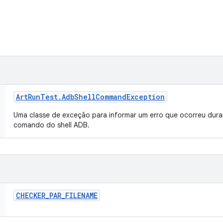
Art
Run
Test
.
Adb
Shell
Command
Exception
Uma classe de exceção para informar um erro que ocorreu dur
comando do shell ADB.
CHECKER
_
PAR
_
FILENAME