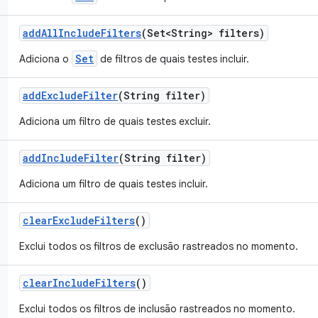
add
All
Include
Filters
(Set<String> filters)
Set
Adiciona o
de filtros de quais testes incluir.
add
Exclude
Filter
(String filter)
Adiciona um filtro de quais testes excluir.
add
Include
Filter
(String filter)
Adiciona um filtro de quais testes incluir.
clear
Exclude
Filters
()
Exclui todos os filtros de exclusão rastreados no momento.
clear
Include
Filters
()
Exclui todos os filtros de inclusão rastreados no momento.