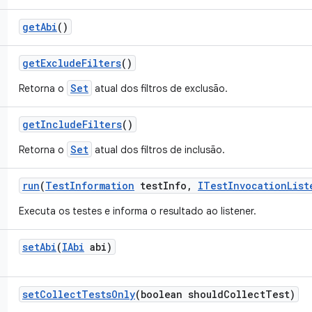
get
Abi
()
get
Exclude
Filters
()
Set
Retorna o
atual dos filtros de exclusão.
get
Include
Filters
()
Set
Retorna o
atual dos filtros de inclusão.
run
(
Test
Information
test
Info
,
ITest
Invocation
List
Executa os testes e informa o resultado ao listener.
set
Abi
(
IAbi
abi)
set
Collect
Tests
Only
(boolean should
Collect
Test)