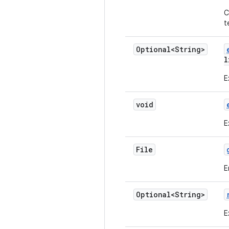
C
t
Optional<String>
l
E
void
E
File
E
Optional<String>
E