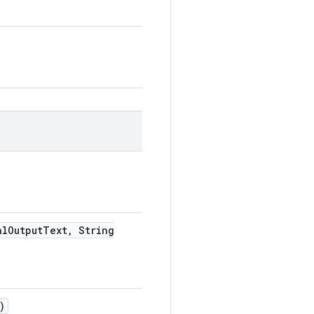
al
Output
Text
,
String
)