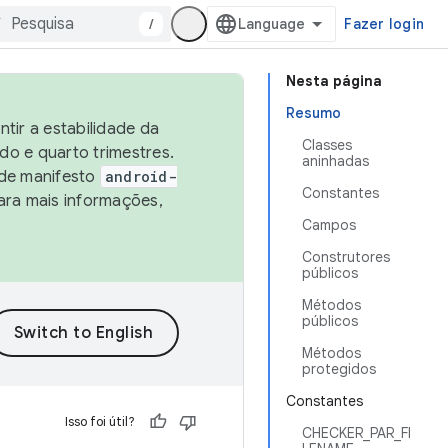
/
Fazer login
Nesta página
Resumo
tir a estabilidade da
Classes
o e quarto trimestres.
aninhadas
 de manifesto
android-
Constantes
ara mais informações,
Campos
Construtores
públicos
Métodos
públicos
Métodos
protegidos
Constantes
Isso foi útil?
CHECKER_PAR_FI