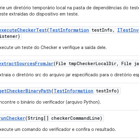
rie um diretório temporário local na pasta de dependências do test
este extraídas do dispositivo em teste.
execute
Checker
Test
(
Test
Information
test
Info
,
ITest
Inv
istener)
xecute um teste do Checker e verifique a saída dele.
extract
Sources
From
Jar
(File tmp
Checker
Local
Dir
,
File ja
xtraia o diretório src do arquivo jar especificado para o diretório es
get
Checker
Binary
Path
(
Test
Information
test
Info)
ncontre o binário do verificador (arquivo Python).
run
Checker
(String[] checker
Command
Line)
xecute um comando do verificador e confira o resultado.