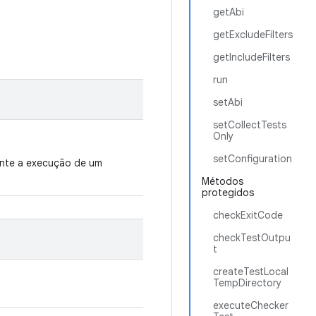
getAbi
getExcludeFilters
getIncludeFilters
run
setAbi
setCollectTests
Only
setConfiguration
ante a execução de um
Métodos
protegidos
checkExitCode
checkTestOutpu
t
createTestLocal
TempDirectory
executeChecker