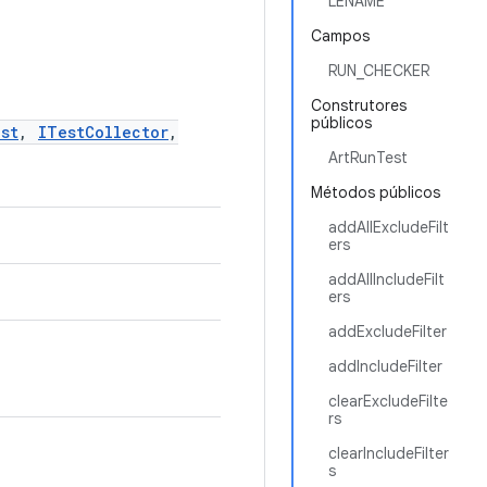
LENAME
Campos
RUN_CHECKER
Construtores
públicos
st
,
ITestCollector
,
ArtRunTest
Métodos públicos
addAllExcludeFilt
ers
addAllIncludeFilt
ers
addExcludeFilter
addIncludeFilter
clearExcludeFilte
rs
clearIncludeFilter
s