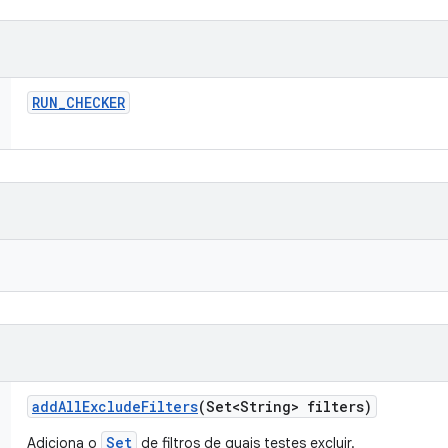
RUN
_
CHECKER
add
All
Exclude
Filters
(Set<String> filters)
Set
Adiciona o
de filtros de quais testes excluir.