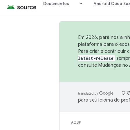
Documentos
Android Code Se
Em 2026, para nos alin
plataforma para o ecos
Para criar e contribuir
latest-release
sempre
consulte
Mudanças no
O G
para seu idioma de pre
AOSP