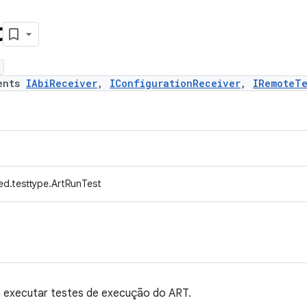
t
t
ents
IAbiReceiver
,
IConfigurationReceiver
,
IRemoteTe
ed.testtype.ArtRunTest
 executar testes de execução do ART.