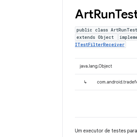
Art
Run
Tes
public class ArtRunTes
extends Object
implem
ITestFilterReceiver
java.lang.Object
↳
com.android.tradef
Um executor de testes para