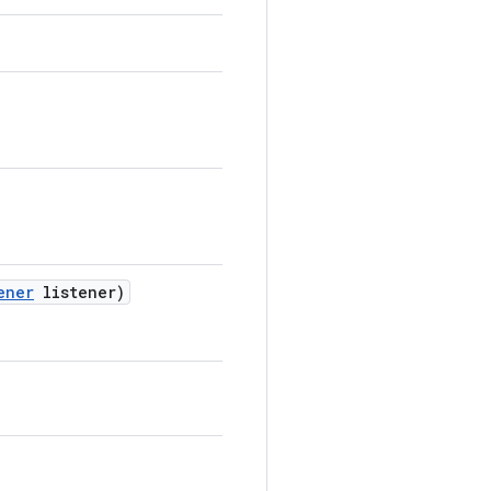
ener
listener)