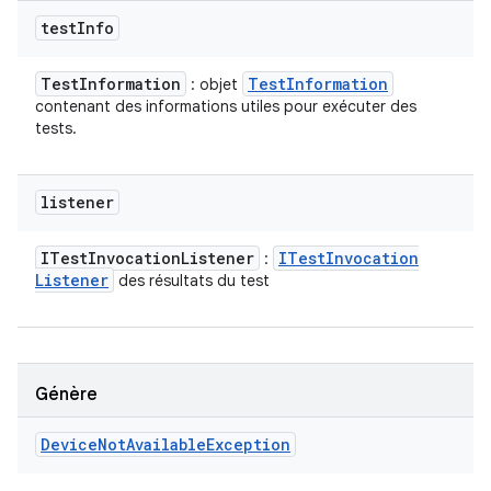
test
Info
Test
Information
Test
Information
: objet
contenant des informations utiles pour exécuter des
tests.
listener
ITest
Invocation
Listener
ITest
Invocation
:
Listener
des résultats du test
Génère
Device
Not
Available
Exception