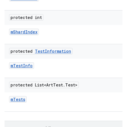
protected int
m
Shard
Index
protected
Test
Information
m
Test
Info
protected List<Art
Test
.
Test>
m
Tests