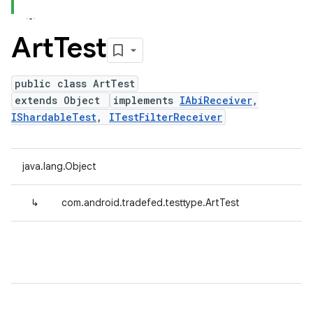
Art
Test
public class ArtTest
extends Object
implements
IAbiReceiver
,
IShardableTest
,
ITestFilterReceiver
java.lang.Object
↳
com.android.tradefed.testtype.ArtTest