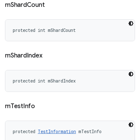
m
Shard
Count
protected int mShardCount
m
Shard
Index
protected int mShardIndex
m
Test
Info
protected 
TestInformation
 mTestInfo