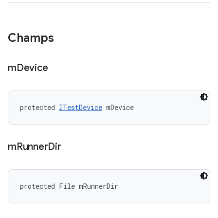
Champs
m
Device
protected 
ITestDevice
 mDevice
m
Runner
Dir
protected File mRunnerDir