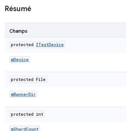
Résumé
Champs
protected
ITest
Device
m
Device
protected File
m
Runner
Dir
protected int
m
Shard
Count