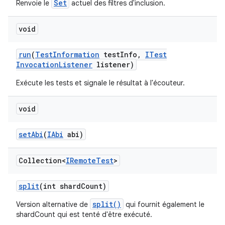
Set
Renvoie le
actuel des filtres d'inclusion.
void
run
(
Test
Information
test
Info
,
ITest
Invocation
Listener
listener)
Exécute les tests et signale le résultat à l'écouteur.
void
set
Abi
(
IAbi
abi)
Collection<
IRemote
Test
>
split
(int shard
Count)
split()
Version alternative de
qui fournit également le
shardCount qui est tenté d'être exécuté.