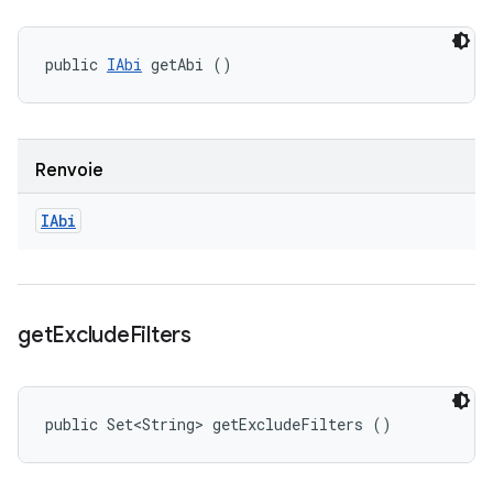
public 
IAbi
 getAbi ()
Renvoie
IAbi
get
Exclude
Filters
public Set<String> getExcludeFilters ()