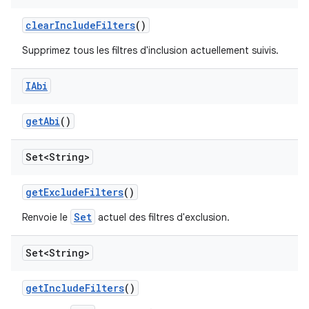
clear
Include
Filters
()
Supprimez tous les filtres d'inclusion actuellement suivis.
IAbi
get
Abi
()
Set<String>
get
Exclude
Filters
()
Set
Renvoie le
actuel des filtres d'exclusion.
Set<String>
get
Include
Filters
()