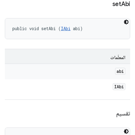
set
Abi
public void setAbi (
IAbi
 abi)
المعلَمات
abi
IAbi
تقسيم