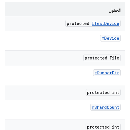
الحقول
protected
ITest
Device
m
Device
protected File
m
Runner
Dir
protected int
m
Shard
Count
protected int