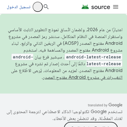
تسجيل الدخول
اعتبارًا من عام 2026، ولضمان اتّساق نموذج التطوير الثابت الأساسي
واستقرار المنصة في النظام المتكامل، سننشر رمز المصدر في مشروع
Android مفتوح المصدر (AOSP) في الربعَين الثاني والرابع. لبناء
مشروع Android مفتوح المصدر والمساهمة فيه، استخدِم
android-latest-release
. سيشير فرع بيان
android-
latest-release
دائمًا إلى أحدث إصدار تم نشره في مشروع
Android مفتوح المصدر. لمزيد من المعلومات، يُرجى الاطّلاع على
التغييرات في مشروع Android مفتوح المصدر
.
تستخدم Google تكنولوجيا الذكاء الاصطناعي لترجمة المحتوى إلى
لغتك المفضّلة، وقد تتضمّن بعض الأخطاء.