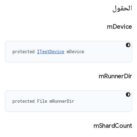
الحقول
m
Device
protected 
ITestDevice
 mDevice
m
Runner
Dir
protected File mRunnerDir
m
Shard
Count