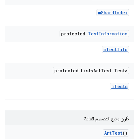
m
Shard
Index
protected
Test
Information
m
Test
Info
protected List<Art
Test
.
Test>
m
Tests
طُرق وضع التصميم العامة
Art
Test
()