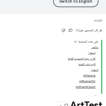
AOSP
هل كان المحتوى مفيدًا؟
على هذه الصفحة
ملخّص
الحقول
طُرق وضع التصميم العامة
الإجراءات العامة
الحقول
mDevice
mRunnerDir
mShardCount
Art
Test