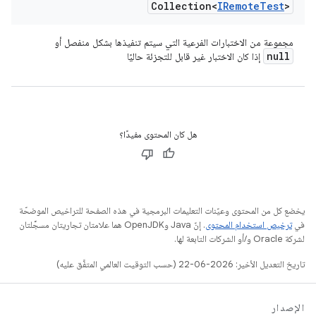
Collection<
IRemote
Test
>
مجموعة من الاختبارات الفرعية التي سيتم تنفيذها بشكل منفصل أو
null
إذا كان الاختبار غير قابل للتجزئة حاليًا
هل كان المحتوى مفيدًا؟
يخضع كل من المحتوى وعيّنات التعليمات البرمجية في هذه الصفحة للتراخيص الموضحّة
في
ترخيص استخدام المحتوى
. إنّ Java وOpenJDK هما علامتان تجاريتان مسجَّلتان
لشركة Oracle و/أو الشركات التابعة لها.
تاريخ التعديل الأخير: 2026-06-22 (حسب التوقيت العالمي المتفَّق عليه)
الإصدار