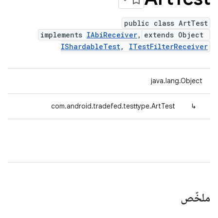
public class ArtTest
implements
IAbiReceiver
,
extends Object
IShardableTest
,
ITestFilterReceiver
java.lang.Object
com.android.tradefed.testtype.ArtTest
↳
ملخّص