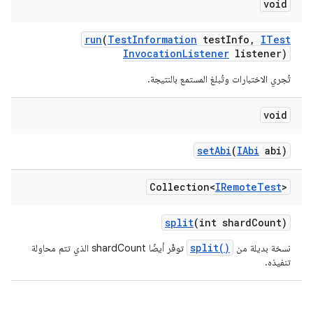
void
run
(
Test
Information
test
Info
,
ITest
Invocation
Listener
listener)
تُجري الاختبارات وتُبلغ المستمع بالنتيجة.
void
set
Abi
(
IAbi
abi)
Collection<
IRemote
Test
>
split
(int shard
Count)
split()
نسخة بديلة من
توفّر أيضًا shardCount الذي تتم محاولة
تنفيذه.