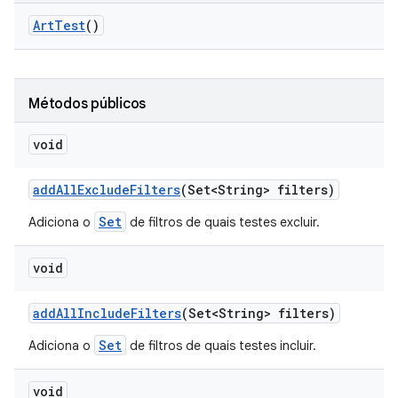
Art
Test
()
Métodos públicos
void
add
All
Exclude
Filters
(Set<String> filters)
Set
Adiciona o
de filtros de quais testes excluir.
void
add
All
Include
Filters
(Set<String> filters)
Set
Adiciona o
de filtros de quais testes incluir.
void