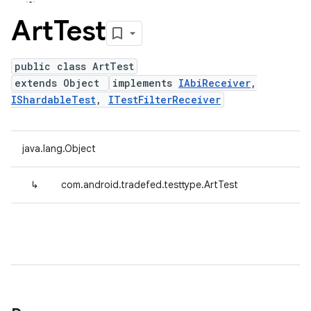
Art
Test
public class ArtTest
extends Object
implements
IAbiReceiver
,
IShardableTest
,
ITestFilterReceiver
java.lang.Object
↳
com.android.tradefed.testtype.ArtTest