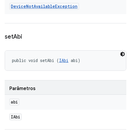
Device
Not
Available
Exception
set
Abi
public void setAbi (
IAbi
 abi)
Parâmetros
abi
IAbi