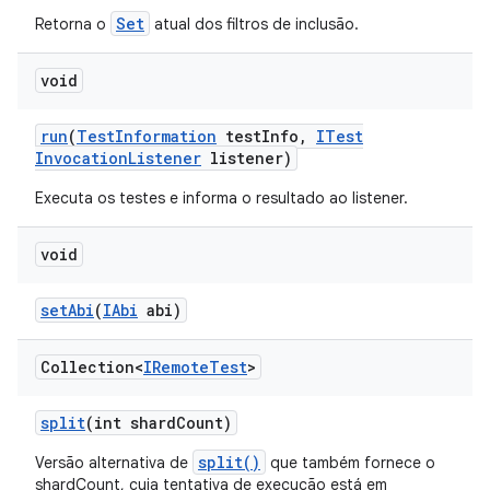
Set
Retorna o
atual dos filtros de inclusão.
void
run
(
Test
Information
test
Info
,
ITest
Invocation
Listener
listener)
Executa os testes e informa o resultado ao listener.
void
set
Abi
(
IAbi
abi)
Collection<
IRemote
Test
>
split
(int shard
Count)
split()
Versão alternativa de
que também fornece o
shardCount, cuja tentativa de execução está em