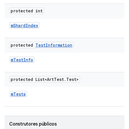
protected int
m
Shard
Index
protected
Test
Information
m
Test
Info
protected List<Art
Test
.
Test>
m
Tests
Construtores públicos