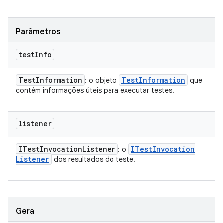
Parâmetros
test
Info
Test
Information
Test
Information
: o objeto
que
contém informações úteis para executar testes.
listener
ITest
Invocation
Listener
ITest
Invocation
: o
Listener
dos resultados do teste.
Gera