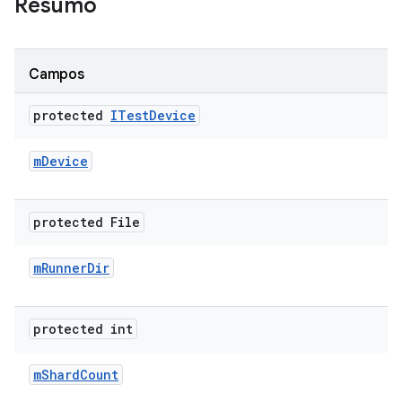
Resumo
Campos
protected
ITest
Device
m
Device
protected File
m
Runner
Dir
protected int
m
Shard
Count