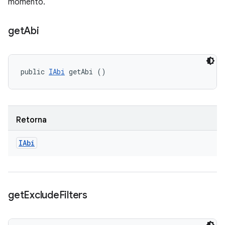
momento.
get
Abi
public 
IAbi
 getAbi ()
Retorna
IAbi
get
Exclude
Filters