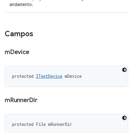
andamento.
Campos
m
Device
protected 
ITestDevice
 mDevice
m
Runner
Dir
protected File mRunnerDir