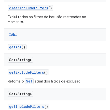
clear
Include
Filters
()
Exclui todos os filtros de inclusão rastreados no
momento.
IAbi
get
Abi
()
Set<String>
get
Exclude
Filters
()
Set
Retorna o
atual dos filtros de exclusão.
Set<String>
get
Include
Filters
()