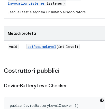
Invocation
Listener
listener)
Esegue i test e segnala il risultato all'ascoltatore.
Metodi protetti
void
set
Resume
Level
(int level)
Costruttori pubblici
Device
Battery
Level
Checker
public DeviceBatteryLevelChecker ()