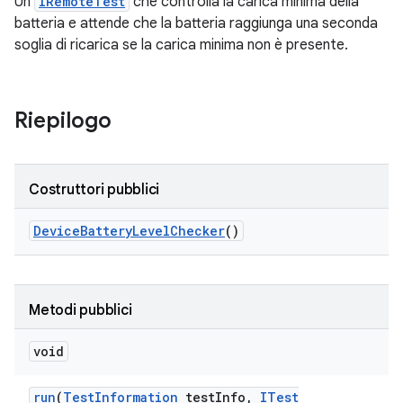
Un
IRemoteTest
che controlla la carica minima della
batteria e attende che la batteria raggiunga una seconda
soglia di ricarica se la carica minima non è presente.
Riepilogo
Costruttori pubblici
Device
Battery
Level
Checker
()
Metodi pubblici
void
run
(
Test
Information
test
Info
,
ITest