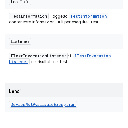
test
Info
Test
Information
Test
Information
: l'oggetto
contenente informazioni utili per eseguire i test.
listener
ITest
Invocation
Listener
ITest
Invocation
: il
Listener
dei risultati del test
Lanci
Device
Not
Available
Exception