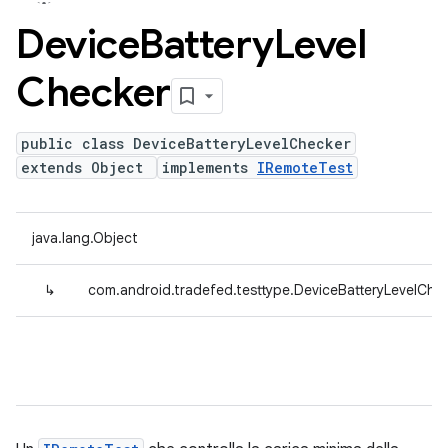
Device
Battery
Level
Checker
public class DeviceBatteryLevelChecker
extends Object
implements
IRemoteTest
java.lang.Object
↳
com.android.tradefed.testtype.DeviceBatteryLevelChe