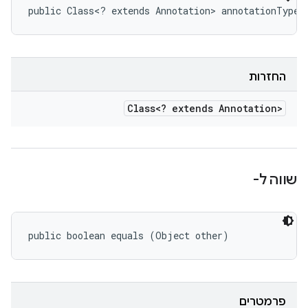
public Class<? extends Annotation> annotationType 
החזרות
Class<? extends Annotation>
שווה ל-
public boolean equals (Object other)
פרמטרים