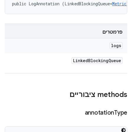
public LogAnnotation (LinkedBlockingQueue<
MetricTe
פרמטרים
logs
Linked
Blocking
Queue
‫methods ציבוריים
annotation
Type