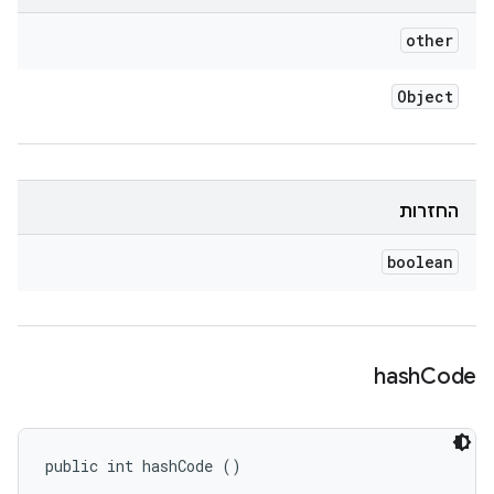
other
Object
החזרות
boolean
hash
Code
public int hashCode ()