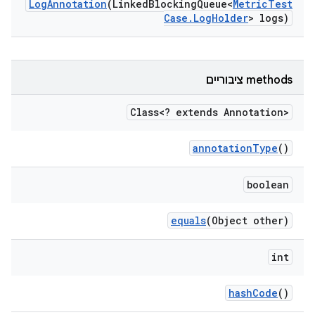
Log
Annotation
(Linked
Blocking
Queue<
Metric
Test
Case
.
Log
Holder
> logs)
‫methods ציבוריים
Class<? extends Annotation>
annotation
Type
()
boolean
equals
(Object other)
int
hash
Code
()