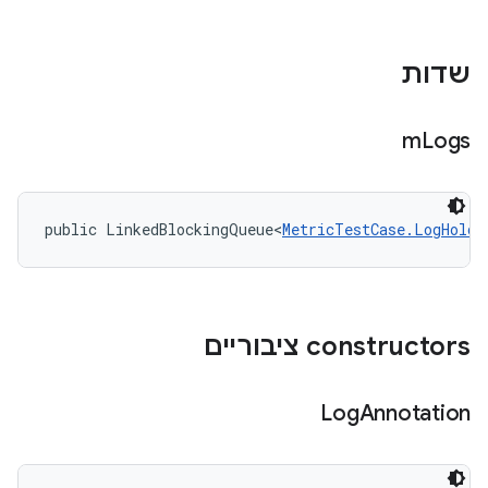
שדות
m
Logs
public LinkedBlockingQueue<
MetricTestCase.LogHolde
‫constructors ציבוריים
Log
Annotation