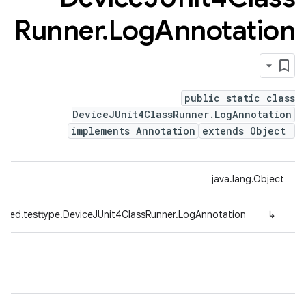
Runner
.
Log
Annotation
public static class
DeviceJUnit4ClassRunner.LogAnnotation
implements Annotation
extends Object
java.lang.Object
efed.testtype.DeviceJUnit4ClassRunner.LogAnnotation
↳