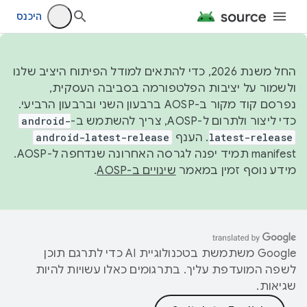
היכנס
החל משנת 2026, כדי להתאים למודל הפיתוח היציב שלנו
ולשמור על יציבות הפלטפורמה בסביבה העסקית,
נפרסם קוד מקור ב-AOSP ברבעון השני וברבעון הרביעי.
כדי ליצור ולתרום ל-AOSP, צריך להשתמש ב-
android-
latest-release
. הענף
android-latest-release
manifest תמיד יפנה לגרסה האחרונה שנדחפה ל-AOSP.
מידע נוסף זמין במאמר
שינויים ב-AOSP
.
‫Google משתמשת בטכנולוגיית AI כדי לתרגם תוכן
לשפה המועדפת עליך. בתרגומים כאלו עשויות להיות
שגיאות.