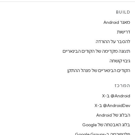
BUILD
מאגר Android
דרישות
להסבר על ההורדה
תצוגה מקדימה של הקודים הבינאריים
גיבוי קושחה
הקודים הבינאריים של מנהל ההתקן
המרכז
‫‎@Android ב-X
‫‎@AndroidDev ב-X
הבלוג של Android
בלוג האבטחה של Google
פלטפורמה ב-Google Groups