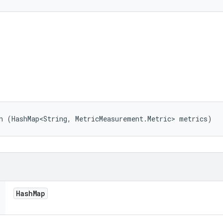
n (HashMap<String, MetricMeasurement.Metric> metrics)
Hash
Map