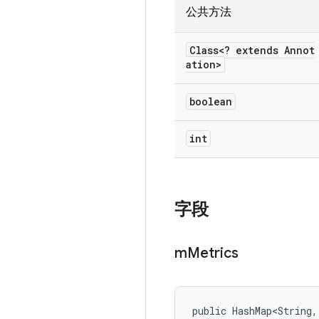
公共方法
Class<? extends Annot
ation>
boolean
int
字段
m
Metrics
public HashMap<String,