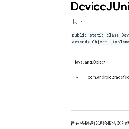
Device
JUn
public static class De
extends Object
implem
java.lang.Object
↳
com.android.tradefed
旨在将指标传递给报告器的