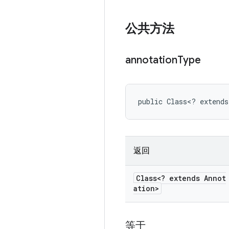
公共方法
annotation
Type
public Class<? extends
返回
Class<? extends Annot
ation>
等于