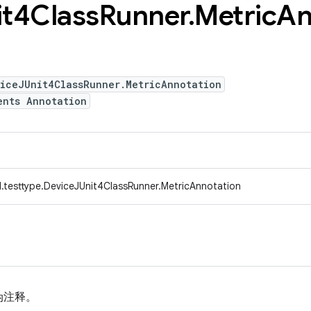
it4Class
Runner
.
Metric
An
viceJUnit4ClassRunner.MetricAnnotation
ents Annotation
.testtype.DeviceJUnit4ClassRunner.MetricAnnotation
伪注释。