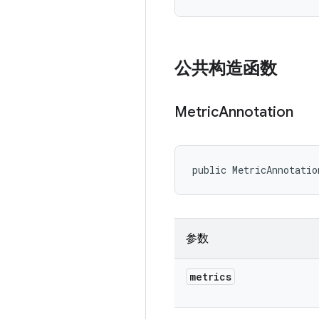
公共构造函数
Metric
Annotation
public MetricAnnotatio
参数
metrics