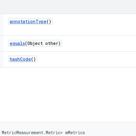
annotation
Type
()
equals
(Object other)
hash
Code
()
 MetricMeasurement.Metric> mMetrics