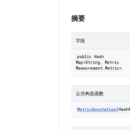
摘要
字段
public Hash
Map<String
,
Metric
Measurement
.
Metric>
公共构造函数
Metric
Annotation
(Hash