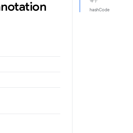
等于
notation
hashCode