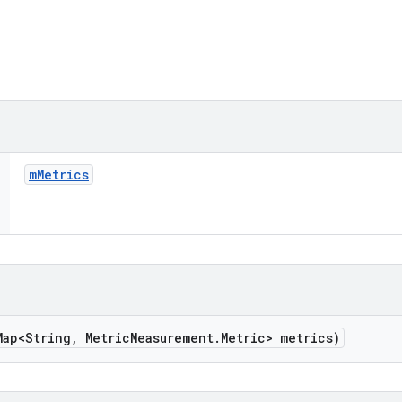
m
Metrics
Map<String
,
Metric
Measurement
.
Metric> metrics)