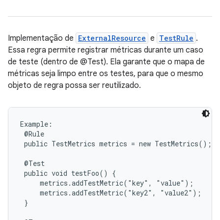
Implementação de
ExternalResource
e
TestRule
.
Essa regra permite registrar métricas durante um caso
de teste (dentro de @Test). Ela garante que o mapa de
métricas seja limpo entre os testes, para que o mesmo
objeto de regra possa ser reutilizado.
Example:

 @Rule

 public TestMetrics metrics = new TestMetrics();

 @Test

 public void testFoo() {

     metrics.addTestMetric("key", "value");

     metrics.addTestMetric("key2", "value2");

 }
