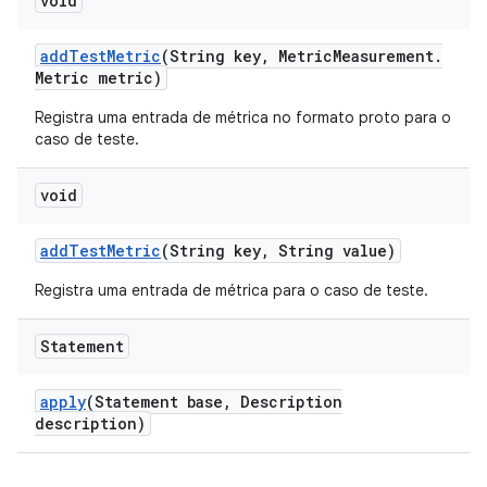
void
add
Test
Metric
(String key
,
Metric
Measurement
.
Metric metric)
Registra uma entrada de métrica no formato proto para o
caso de teste.
void
add
Test
Metric
(String key
,
String value)
Registra uma entrada de métrica para o caso de teste.
Statement
apply
(Statement base
,
Description
description)