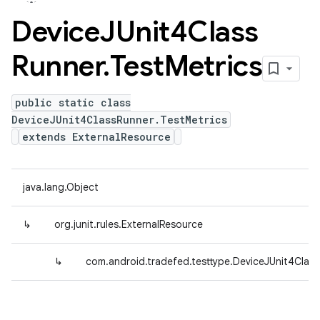
Device
JUnit4Class
Runner
.
Test
Metrics
public static class
DeviceJUnit4ClassRunner.TestMetrics
extends ExternalResource
java.lang.Object
↳
org.junit.rules.ExternalResource
↳
com.android.tradefed.testtype.DeviceJUnit4Class