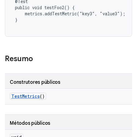
 @Test

 public void testFoo2() {

     metrics.addTestMetric("key3", "value3");

 }

Resumo
Construtores públicos
Test
Metrics
()
Métodos públicos