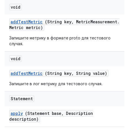
void
add
Test
Metric
(String key
,
Metric
Measurement
.
Metric metric)
Запишите метрику в формате proto для тестового
случая.
void
add
Test
Metric
(String key
,
String value)
Запишите в лог метрику для тестового случая.
Statement
apply
(Statement base
,
Description
description)