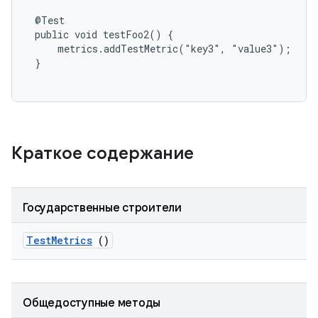
 @Test

 public void testFoo2() {

     metrics.addTestMetric("key3", "value3");

 }

Краткое содержание
Государственные строители
Test
Metrics
()
Общедоступные методы