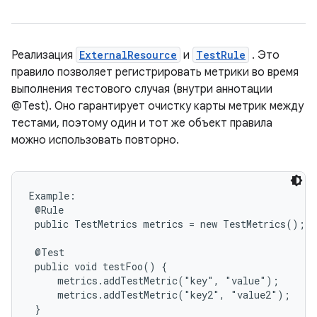
Реализация
ExternalResource
и
TestRule
. Это
правило позволяет регистрировать метрики во время
выполнения тестового случая (внутри аннотации
@Test). Оно гарантирует очистку карты метрик между
тестами, поэтому один и тот же объект правила
можно использовать повторно.
Example:

 @Rule

 public TestMetrics metrics = new TestMetrics();

 @Test

 public void testFoo() {

     metrics.addTestMetric("key", "value");

     metrics.addTestMetric("key2", "value2");

 }
