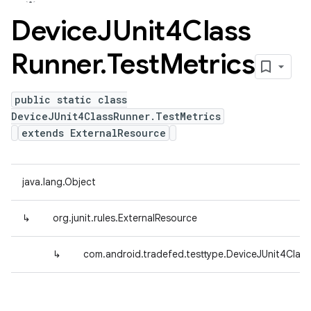
Device
JUnit4Class
Runner
.
Test
Metrics
public static class
DeviceJUnit4ClassRunner.TestMetrics
extends ExternalResource
java.lang.Object
↳
org.junit.rules.ExternalResource
↳
com.android.tradefed.testtype.DeviceJUnit4Class